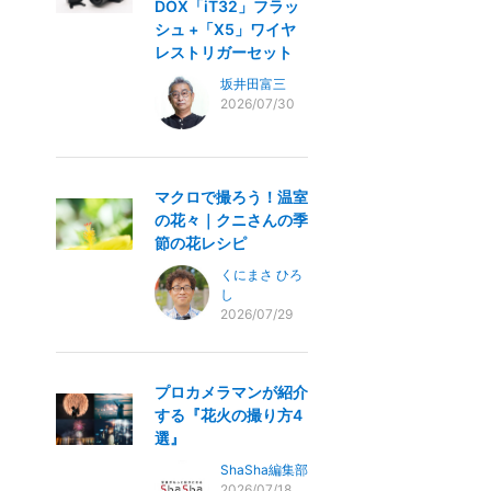
DOX「iT32」フラッ
シュ +「X5」ワイヤ
レストリガーセット
坂井田富三
2026/07/30
マクロで撮ろう！温室
の花々｜クニさんの季
節の花レシピ
くにまさ ひろ
し
2026/07/29
プロカメラマンが紹介
する『花火の撮り方4
選』
ShaSha編集部
2026/07/18