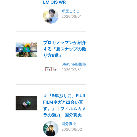
LM OIS WR
米屋こうじ
2026/08/01
プロカメラマンが紹介
する『夏スナップの撮
り方9選』
ShaSha編集部
2026/07/31
＃『8年ぶりに、FUJI
FILMネガと出会い直
す。』｜フィルムカメ
ラの魅力 国分真央
国分真央
2026/08/02