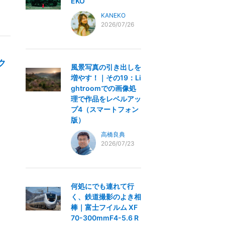
EKO
KANEKO
2026/07/26
ク
風景写真の引き出しを
増やす！｜その19：Li
ghtroomでの画像処
理で作品をレベルアッ
プ4（スマートフォン
版）
高橋良典
2026/07/23
何処にでも連れて行
く、鉄道撮影のよき相
棒｜富士フイルム XF
70-300mmF4-5.6 R