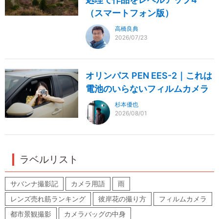
（スマートフォン版）
高橋良典
2026/07/23
オリンパス PEN EES-2｜これは
電池のいらないフィルムカメラ
杉本優也
2026/08/01
ラベルリスト
サバンナ撮影記
カメラ用語
雨
レンズ売れ筋ランキング
彼岸花の撮り方
フィルムカメラ
都市景観撮影
カメラバッグの中身