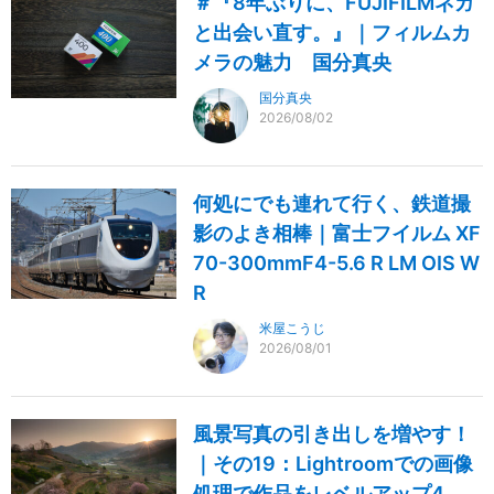
＃『8年ぶりに、FUJIFILMネガ
と出会い直す。』｜フィルムカ
メラの魅力 国分真央
国分真央
2026/08/02
何処にでも連れて行く、鉄道撮
影のよき相棒｜富士フイルム XF
70-300mmF4-5.6 R LM OIS W
R
米屋こうじ
2026/08/01
風景写真の引き出しを増やす！
｜その19：Lightroomでの画像
処理で作品をレベルアップ4