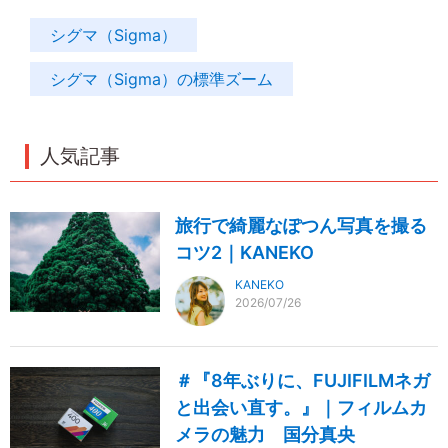
シグマ（Sigma）
シグマ（Sigma）の標準ズーム
人気記事
旅行で綺麗なぽつん写真を撮る
コツ2｜KANEKO
KANEKO
2026/07/26
＃『8年ぶりに、FUJIFILMネガ
と出会い直す。』｜フィルムカ
メラの魅力 国分真央