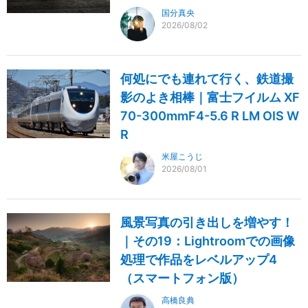
国分真央
2026/08/02
何処にでも連れて行く、鉄道撮
影のよき相棒｜富士フイルム XF
70-300mmF4-5.6 R LM OIS W
R
米屋こうじ
2026/08/01
風景写真の引き出しを増やす！
｜その19：Lightroomでの画像
処理で作品をレベルアップ4
（スマートフォン版）
高橋良典