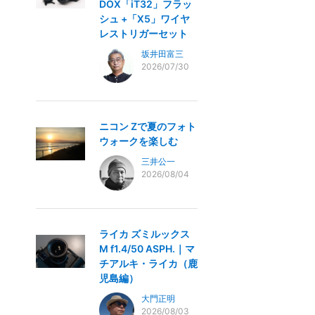
DOX「iT32」フラッ
シュ +「X5」ワイヤ
レストリガーセット
坂井田富三
2026/07/30
ニコン Zで夏のフォト
ウォークを楽しむ
三井公一
2026/08/04
ライカ ズミルックス
M f1.4/50 ASPH.｜マ
チアルキ・ライカ（鹿
児島編）
大門正明
2026/08/03