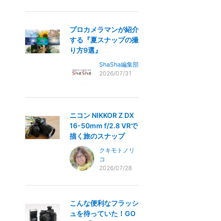
プロカメラマンが紹介
する『夏スナップの撮
り方9選』
ShaSha編集部
2026/07/31
ニコン NIKKOR Z DX
16-50mm f/2.8 VRで
描く旅のスナップ
クキモトノリ
コ
2026/07/28
こんな便利なフラッシ
ュを待っていた！GO