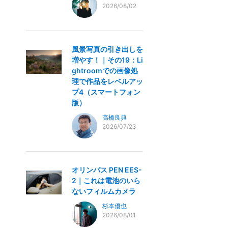
2026/08/02
風景写真の引き出しを
増やす！｜その19：Li
ghtroomでの画像処
理で作品をレベルアッ
プ4（スマートフォン
版）
高橋良典
2026/07/23
オリンパス PEN EES-
2｜これは電池のいら
ないフィルムカメラ
杉本優也
2026/08/01