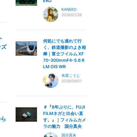
EKO
KANEKO
2026/07/26
か
何処にでも連れて行
ンズ
く、鉄道撮影のよき相
棒｜富士フイルム XF
70-300mmF4-5.6 R
LM OIS WR
米屋こうじ
2026/08/01
＃『8年ぶりに、FUJI
FILMネガと出会い直
から
す。』｜フィルムカメ
ラの魅力 国分真央
国分真央