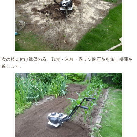
次の植え付け準備の為、鶏糞・米糠・過リン酸石灰を施し耕運を
致します。