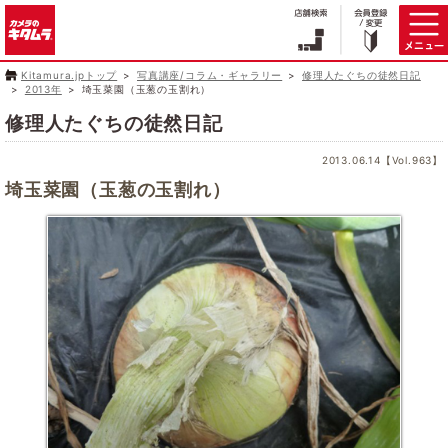
Kitamura.jpトップ
写真講座/コラム・ギャラリー
修理人たぐちの徒然日記
2013年
埼玉菜園（玉葱の玉割れ）
修理人たぐちの徒然日記
2013.06.14【Vol.963】
埼玉菜園（玉葱の玉割れ）