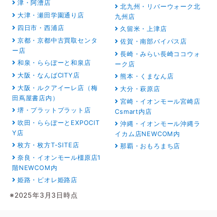
津・阿漕店
北九州・リバーウォーク北
大津・瀬田学園通り店
九州店
四日市・西浦店
久留米・上津店
京都・京都中古買取センタ
佐賀・南部バイパス店
ー店
長崎・みらい長崎ココウォ
和泉・ららぽーと和泉店
ーク店
大阪・なんばCITY店
熊本・くまなん店
大阪・ルクアイーレ店（梅
大分・萩原店
田蔦屋書店内）
宮崎・イオンモール宮崎店
堺・プラットプラット店
Csmart内店
吹田・ららぽーとEXPOCIT
沖縄・イオンモール沖縄ラ
Y店
イカム店NEWCOM内
枚方・枚方T-SITE店
那覇・おもろまち店
奈良・イオンモール橿原店1
階NEWCOM内
姫路・ピオレ姫路店
※2025年3月3日時点