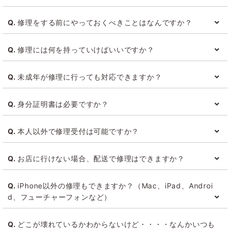
ておくことをおすすめいたします。
製品の状態や保証によりお値段は変動いたしますので、店
修理をする前にやっておくべきことはなんですか？
頭でお見積もりを出させていただきます。
有償での修理料金をご確認されたい方は、
修理料金ページ
をご
下記をご確認下さい。
覧ください。
修理には何を持っていけばいいですか？
1.操作が可能であればバックアップをお取りください
2.AppleIDとパスワードをご確認下さい
未成年が修理に行っても対応できますか？
iPhone、iPad、iPod、Mac、AppleTVなど
3.AppleIDやパスワードがわからなくなった方は下記のApple
故障した本体をお持込下さい、また付属品（充電ケーブルやイ
法定代理人（親権者など）の同意を得ていただければ、未
サポートページでご確認ください
ヤホン）も故障している場合は本体と併せてお持ち込みくださ
身分証明書は必要ですか？
成年の方でも受付可能です。
い。
書類などをお持ちいただく必要はありません。
AppleIDが不明な場合はこちら
貸出機を提供する際などに必要になる事があるので、念の
AppleWatch
本人以外で修理受付は可能ですか？
ためお持ちください。
故障した本体とペアリングしているiPhoneの両方をお持ち込
パスワードが不明な場合はこちら
みください。
本人様以外でも受付可能です。
ペアリングしていない場合はAppleWatch単体でもかまいませ
お店に行けない場合、配送で修理はできますか？
所有者ではない第三者に修理を委任される場合は、委任状が必
ん。
要になります。（
委任状についてはこちら
）
配送修理をご希望の場合は直接Apple社にご依頼ください。
Beats製品、単体購入のApple純正アクセサリ
所有者のAppleIDやパスワードが必要になる場合があるので、
iPhone以外の修理もできますか？（Mac、iPad、Androi
購入証明書を必ずお持込下さい。
できるだけご本人様にお越しいただく事をおすすめいたしま
d、フューチャーフォンなど）
詳しくは
Appleの修理 (配送修理)
をご覧ください。
（レシートやインターネットで購入されている方は領収書のプ
す。
リントアウトなど）
Apple社のiOS製品（iPhone、iPad、iPodなど）Mac (iMa
どこが壊れているかわからないけど・・・・なんかいつも
c、MacBook)製品、Beats製品、AirPodsなどが受付可能で