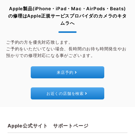
来店予約
をしていただくとスムーズにご案内可能です。
め、2ファクタ認証の番号を確認できない場合は、ご来店希望
Apple製品(iPhone・iPad・Mac・AirPods・Beats)
の店舗へお電話にてご相談ください。
の修理は
Apple正規サービスプロバイダのカメラのキタ
Apple IDやパスワードが分からない場合は、そのままでは修理
ムラへ
をご利用いただけません。
Apple ID を忘れた場合
をご覧いただき、AppleIDとパスワ
ードをお確かめください。
ご予約の方を優先対応致します。
※別ウィンドウで開きます
ご予約をいただいてない場合、長時間のお待ち時間発生やお
預かりでの修理対応になる事がございます。
来店予約
お近くの店舗を検索
Apple公式サイト サポートページ