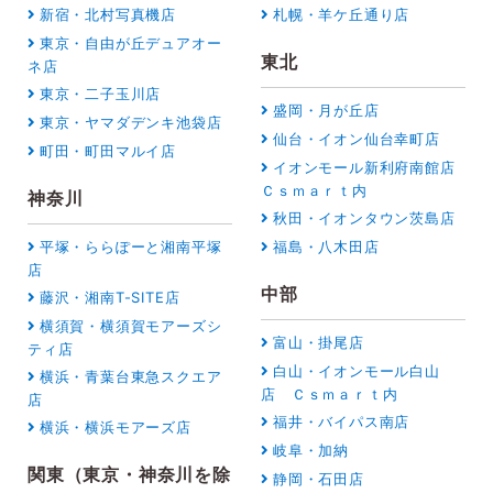
新宿・北村写真機店
札幌・羊ケ丘通り店
東京・自由が丘デュアオー
東北
ネ店
東京・二子玉川店
盛岡・月が丘店
東京・ヤマダデンキ池袋店
仙台・イオン仙台幸町店
町田・町田マルイ店
イオンモール新利府南館店
Ｃｓｍａｒｔ内
神奈川
秋田・イオンタウン茨島店
平塚・ららぽーと湘南平塚
福島・八木田店
店
中部
藤沢・湘南T-SITE店
横須賀・横須賀モアーズシ
富山・掛尾店
ティ店
白山・イオンモール白山
横浜・青葉台東急スクエア
店 Ｃｓｍａｒｔ内
店
福井・バイパス南店
横浜・横浜モアーズ店
岐阜・加納
関東（東京・神奈川を除
静岡・石田店