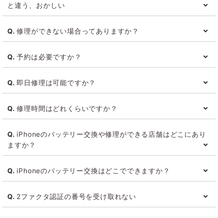
と違う、おかしい
す。
Androidやフューチャーフォンは対象外なのでご注意くださ
iPhoneの動作に不安があれば、店舗にお越しください。
い。
修理ができない場合ってありますか？
Appleの認可を受けている技術者が適切に判断いたします。
iPhoneが壊滅的に破損している場合や非純正部品を使用し
予約は必要ですか？
ている場合は修理が受付できない場合があります。
ご予約制となっておりますので、「来店予約」からご予約
即日修理は可能ですか？
をお願いいたします。
iPhoneのディスプレイ即日修理については全店で対応可能
修理時間はどれくらいですか？
となりました。
その他、即日修理が可能な修理もありますが、詳しくは店頭に
即日修理は修理受付させていただいてから最短20分ほど
て症状等確認後、ご案内いたします。
iPhoneのバッテリー交換や修理ができる店舗はどこにあり
で、製品の症状や状態により変動いたします。
ますか？
お預かり修理の場合は1週間ほどで対応可能です。
こちらから
最寄の店舗を検索
いただけます。
iPhoneのバッテリー交換はどこでできますか？
iPhoneのバッテリー交換はApple製品修理サービスを提供
2ファクタ認証の番号を受け取れない
している店舗へのご来店が必要となります。
こちらから
最寄の店舗を検索
いただけます。
液晶の割れや、電源が入らないなど端末が故障しているた