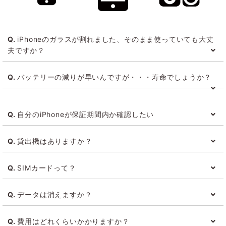
iPhoneのガラスが割れました、そのまま使っていても大丈
夫ですか？
iPhoneやiPadの割れたガラスをそのままにしておくとひび
バッテリーの減りが早いんですが・・・寿命でしょうか？
が広がったり、破片が刺さるなどのケガをする可能性があり危
険です。
また、最初は使えていても後々タッチ不良などの症状が起こる
バッテリーの減りが早い原因は、バッテリーやソフトウェ
事もあるのでできるだけ早期の修理をおすすめいたします。
自分のiPhoneが保証期間内か確認したい
アなどさまざまな原因が考えられますので店舗にお越しいただ
ければiPhoneのバッテリーの診断をかけさせていただき、問
Appleサポートページ
でお客様のシリアル番号を入力す
題解決のお手伝いをいたします。
貸出機はありますか？
る事で確認が可能です。
お預かりを伴う一部の修理には貸出機を提供させていただ
お客様のシリアル番号は購入時にiPhoneが入っていた箱から
SIMカードって？
いております。
確認もしくは、
貸出機ご利用の場合はデポジットが必要になります。
iPhoneが通信するために必要なICカードです、iPhoneの側
iPhoneの「設定」→｢一般」→「情報」→「シリアル番号」か
データは消えますか？
面に挿入されております。
ら確認できます。
修理内容によってはデータが残る事もありますが作業工程
費用はどれくらいかかりますか？
上データの初期化を伴う場合もあるため、バックアップをとっ