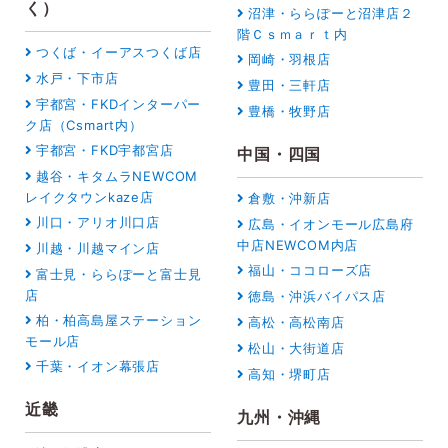
く）
沼津・ららぽーと沼津店２
階Ｃｓｍａｒｔ内
つくば・イーアスつくば店
岡崎・羽根店
水戸・下市店
豊田・三軒店
宇都宮・FKDインターパー
豊橋・牧野店
ク店（Csmart内）
宇都宮・FKD宇都宮店
中国・四国
越谷・キタムラNEWCOM
レイクタウンkaze店
倉敷・沖新店
川口・アリオ川口店
広島・イオンモール広島府
中店NEWCOM内店
川越・川越マイン店
福山・ココローズ店
富士見・ららぽーと富士見
店
徳島・沖浜バイパス店
柏・柏高島屋ステーション
高松・高松南店
モール店
松山・大街道店
千葉・イオン幕張店
高知・堺町店
近畿
九州・沖縄