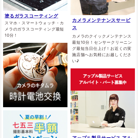
塗るガラスコーティング
カメラメンテナンスサービ
スマホ・スマートウォッチ・カ
ス
メラのガラスコーティング最短
10分！
カメラのクイックメンテナンス
最短10分！センサークリーニン
グ最短当日仕上げ！お近くの実
施店舗へお気軽にお越しくださ
い♪
アップル製品サービス アル