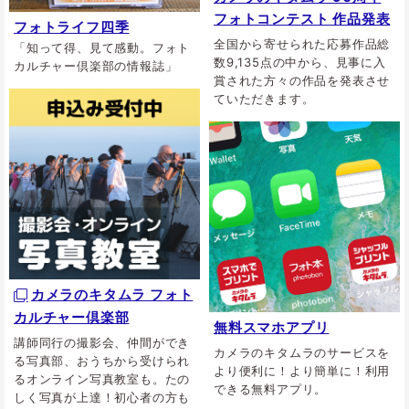
フォトコンテスト 作品発表
フォトライフ四季
全国から寄せられた応募作品総
「知って得、見て感動。フォト
数9,135点の中から、見事に入
カルチャー倶楽部の情報誌」
賞された方々の作品を発表させ
ていただきます。
カメラのキタムラ フォト
カルチャー倶楽部
無料スマホアプリ
講師同行の撮影会、仲間ができ
カメラのキタムラのサービスを
る写真部、おうちから受けられ
より便利に！より簡単に！利用
るオンライン写真教室も。たの
できる無料アプリ。
しく写真が上達！初心者の方も