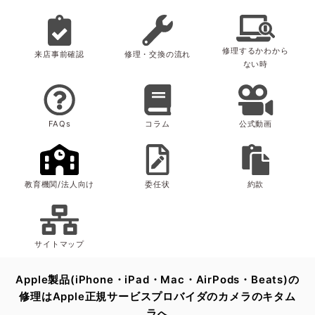
iPhone 14 Plusの背面カメラの問題に対する修理サービ
スプログラム
お使いのiPhone 14 Plusが本プログラムの対象となる
修理するかわから
来店事前確認
修理・交換の流れ
かどうかご確認の上、来店予約ボタンより修理予約を
ない時
お願い致します。
プログラム対象か確認する
FAQs
コラム
公式動画
教育機関/法人向け
委任状
約款
サイトマップ
Apple製品(iPhone・iPad・Mac・AirPods・Beats)の
修理は
Apple正規サービスプロバイダのカメラのキタム
ラへ