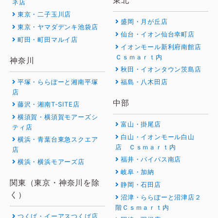
ネ店
東京・二子玉川店
盛岡・月が丘店
東京・ヤマダデンキ池袋店
仙台・イオン仙台幸町店
町田・町田マルイ店
イオンモール新利府南館店
Ｃｓｍａｒｔ内
神奈川
秋田・イオンタウン茨島店
平塚・ららぽーと湘南平塚
福島・八木田店
店
中部
藤沢・湘南T-SITE店
横須賀・横須賀モアーズシ
富山・掛尾店
ティ店
白山・イオンモール白山
横浜・青葉台東急スクエア
店 Ｃｓｍａｒｔ内
店
福井・バイパス南店
横浜・横浜モアーズ店
岐阜・加納
関東（東京・神奈川を除
静岡・石田店
く）
沼津・ららぽーと沼津店２
階Ｃｓｍａｒｔ内
つくば・イーアスつくば店