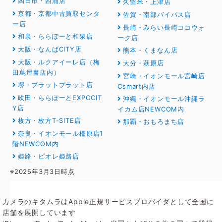
四日市・西浦店
久留米・上津店
京都・京都中古買取センタ
佐賀・南部バイパス店
ー店
長崎・みらい長崎ココウォ
和泉・ららぽーと和泉店
ーク店
大阪・なんばCITY店
熊本・くまなん店
大阪・ルクアイーレ店（梅
大分・萩原店
田蔦屋書店内）
宮崎・イオンモール宮崎店
堺・プラットプラット店
Csmart内店
吹田・ららぽーとEXPOCIT
沖縄・イオンモール沖縄ラ
Y店
イカム店NEWCOM内
枚方・枚方T-SITE店
那覇・おもろまち店
奈良・イオンモール橿原店1
階NEWCOM内
姫路・ピオレ姫路店
※2025年3月3日時点
カメラのキタムラはApple正規サービスプロバイダとして全国に
店舗を展開しています