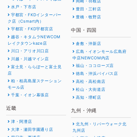
岡崎・羽根店
水戸・下市店
豊田・三軒店
宇都宮・FKDインターパー
豊橋・牧野店
ク店（Csmart内）
宇都宮・FKD宇都宮店
中国・四国
越谷・キタムラNEWCOM
レイクタウンkaze店
倉敷・沖新店
川口・アリオ川口店
広島・イオンモール広島府
中店NEWCOM内店
川越・川越マイン店
福山・ココローズ店
富士見・ららぽーと富士見
店
徳島・沖浜バイパス店
柏・柏高島屋ステーション
高松・高松南店
モール店
松山・大街道店
千葉・イオン幕張店
高知・堺町店
近畿
九州・沖縄
津・阿漕店
北九州・リバーウォーク北
大津・瀬田学園通り店
九州店