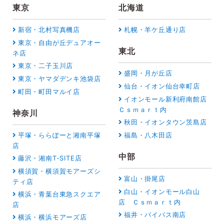
東京
北海道
新宿・北村写真機店
札幌・羊ケ丘通り店
東京・自由が丘デュアオー
東北
ネ店
東京・二子玉川店
盛岡・月が丘店
東京・ヤマダデンキ池袋店
仙台・イオン仙台幸町店
町田・町田マルイ店
イオンモール新利府南館店
Ｃｓｍａｒｔ内
神奈川
秋田・イオンタウン茨島店
平塚・ららぽーと湘南平塚
福島・八木田店
店
中部
藤沢・湘南T-SITE店
横須賀・横須賀モアーズシ
富山・掛尾店
ティ店
白山・イオンモール白山
横浜・青葉台東急スクエア
店 Ｃｓｍａｒｔ内
店
福井・バイパス南店
横浜・横浜モアーズ店