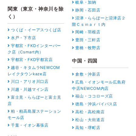
岐阜・加納
関東（東京・神奈川を除
静岡・石田店
く）
沼津・ららぽーと沼津店２
階Ｃｓｍａｒｔ内
つくば・イーアスつくば店
岡崎・羽根店
水戸・下市店
豊田・三軒店
宇都宮・FKDインターパー
豊橋・牧野店
ク店（Csmart内）
宇都宮・FKD宇都宮店
中国・四国
越谷・キタムラNEWCOM
レイクタウンkaze店
倉敷・沖新店
川口・アリオ川口店
広島・イオンモール広島府
中店NEWCOM内店
川越・川越マイン店
福山・ココローズ店
富士見・ららぽーと富士見
店
徳島・沖浜バイパス店
柏・柏高島屋ステーション
高松・高松南店
モール店
松山・大街道店
千葉・イオン幕張店
高知・堺町店