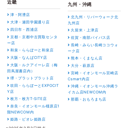
近畿
九州・沖縄
津・阿漕店
北九州・リバーウォーク北
大津・瀬田学園通り店
九州店
四日市・西浦店
久留米・上津店
京都・京都中古買取センタ
佐賀・南部バイパス店
ー店
長崎・みらい長崎ココウォ
和泉・ららぽーと和泉店
ーク店
大阪・なんばCITY店
熊本・くまなん店
大阪・ルクアイーレ店（梅
大分・萩原店
田蔦屋書店内）
宮崎・イオンモール宮崎店
堺・プラットプラット店
Csmart内店
吹田・ららぽーとEXPOCIT
沖縄・イオンモール沖縄ラ
Y店
イカム店NEWCOM内
枚方・枚方T-SITE店
那覇・おもろまち店
奈良・イオンモール橿原店1
階NEWCOM内
姫路・ピオレ姫路店