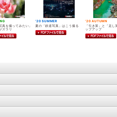
ING
'20 SUMMER
'20 AUTUMN
写真を撮ってみたい」
夏の「鉄道写真」はこう撮る
「引き算」と「足し
がズラリ
ップアップ