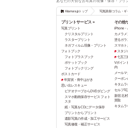
あなたの大切なお写真の現像・保存・プリ
Kitamura.jpトップ
写真講座/コラム・ギ
プリントサービス »
その他サ
写真プリント
iPhon
クリスタルプリント
カメラメ
ラスタープリント
塗るガラ
ネガフィルム現像・プリント
スマホト.j
フォトブック
スタジ
フォトプラスブック
七五三
ポケットブック
Vポイン
内
フォトブックリング
メールマ
ポストカード
クーポン
年賀状・喪中はがき
キタムラ
思い出レスキュー
セルフ写真館
ビデオテープからDVDダビング
新宿 北村
スマホ動画保存サービス フォト
買取
スタ
キタムラ
紙・写真をCDにデータ保存
プリントからプリント
遺影写真の作成・加工サービス
写真修復・補正サービス