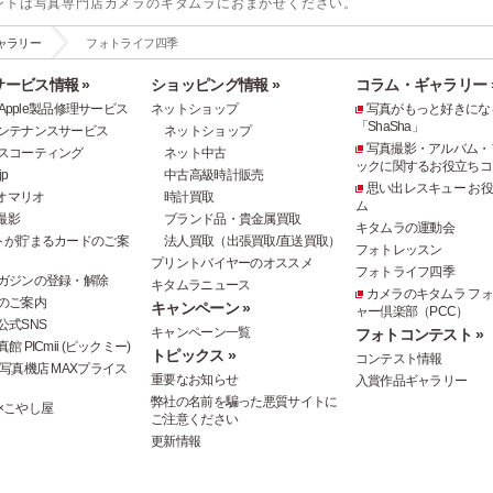
ントは写真専門店カメラのキタムラにおまかせください。
ャラリー
フォトライフ四季
ービス情報 »
ショッピング情報 »
コラム・ギャラリー 
e・Apple製品修理サービス
ネットショップ
写真がもっと好きにな
「ShaSha」
ンテナンスサービス
ネットショップ
写真撮影・アルバム・
スコーティング
ネット中古
ックに関するお役立ちコ
p
中古高級時計販売
思い出レスキュー お
オマリオ
時計買取
ム
撮影
ブランド品・貴金属買取
キタムラの運動会
トが貯まるカードのご案
法人買取（出張買取/直送買取）
フォトレッスン
プリントバイヤーのオススメ
フォトライフ四季
ガジンの登録・解除
キタムラニュース
カメラのキタムラ フ
のご案内
キャンペーン »
ャー倶楽部（PCC）
公式SNS
キャンペーン一覧
フォトコンテスト »
 PICmii (ピックミー)
トピックス »
コンテスト情報
写真機店 MAXプライス
重要なお知らせ
入賞作品ギャラリー
弊社の名前を騙った悪質サイトに
×こやし屋
ご注意ください
更新情報