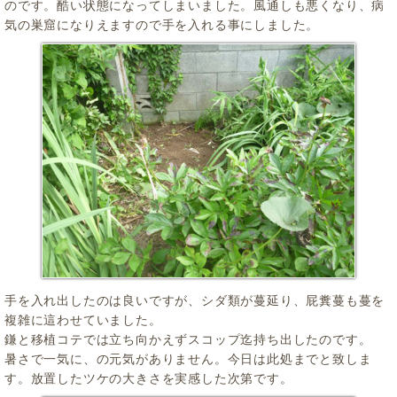
のです。酷い状態になってしまいました。風通しも悪くなり、病
気の巣窟になりえますので手を入れる事にしました。
手を入れ出したのは良いですが、シダ類が蔓延り、屁糞蔓も蔓を
複雑に這わせていました。
鎌と移植コテでは立ち向かえずスコップ迄持ち出したのです。
暑さで一気に、の元気がありません。今日は此処までと致しま
す。放置したツケの大きさを実感した次第です。