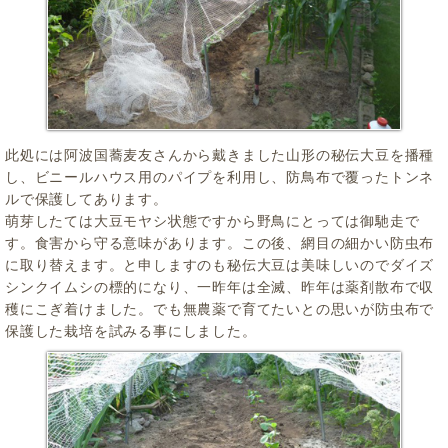
此処には阿波国蕎麦友さんから戴きました山形の秘伝大豆を播種
し、ビニールハウス用のパイプを利用し、防鳥布で覆ったトンネ
ルで保護してあります。
萌芽したては大豆モヤシ状態ですから野鳥にとっては御馳走で
す。食害から守る意味があります。この後、網目の細かい防虫布
に取り替えます。と申しますのも秘伝大豆は美味しいのでダイズ
シンクイムシの標的になり、一昨年は全滅、昨年は薬剤散布で収
穫にこぎ着けました。でも無農薬で育てたいとの思いが防虫布で
保護した栽培を試みる事にしました。