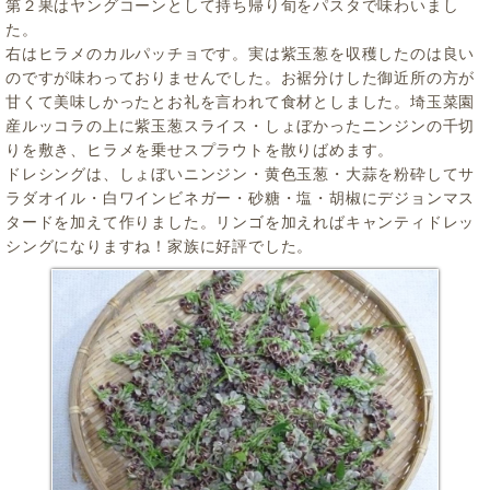
第２果はヤングコーンとして持ち帰り旬をパスタで味わいまし
た。
右はヒラメのカルパッチョです。実は紫玉葱を収穫したのは良い
のですが味わっておりませんでした。お裾分けした御近所の方が
甘くて美味しかったとお礼を言われて食材としました。埼玉菜園
産ルッコラの上に紫玉葱スライス・しょぼかったニンジンの千切
りを敷き、ヒラメを乗せスプラウトを散りばめます。
ドレシングは、しょぼいニンジン・黄色玉葱・大蒜を粉砕してサ
ラダオイル・白ワインビネガー・砂糖・塩・胡椒にデジョンマス
タードを加えて作りました。リンゴを加えればキャンティドレッ
シングになりますね！家族に好評でした。