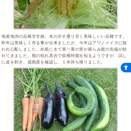
地産地消の品種甘甘娘。名の示す通り甘く美味しいい品種です。
昨年は美味しく作る事が出来ましたが、今年はアワノメイガに狙
われ心配しました。此処にきて第一果の実が膨らみ髭の先端が枯
れてきました。髭の枯れ具合で収穫時期を知るようですが、試し
に皮を剥き、成熟度を確認し、１本持ち帰りました。