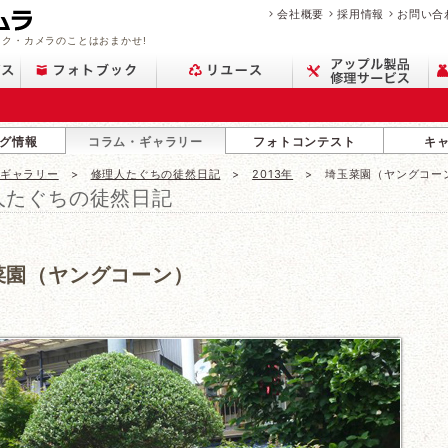
会社概要
採用情報
お問い合
ク・カメラのことはおまかせ!
グ情報
コラム・ギャラリー
フォトコンテスト
キ
・ギャラリー
修理人たぐちの徒然日記
2013年
埼玉菜園（ヤングコー
人たぐちの徒然日記
菜園（ヤングコーン）