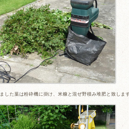
ました葉は粉砕機に掛け、米糠と混ぜ野積み堆肥と致しま