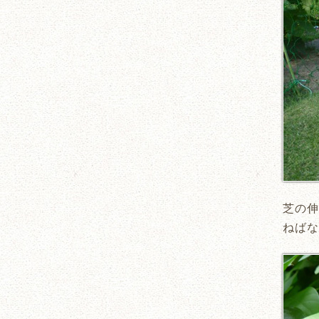
芝の伸
ねばな