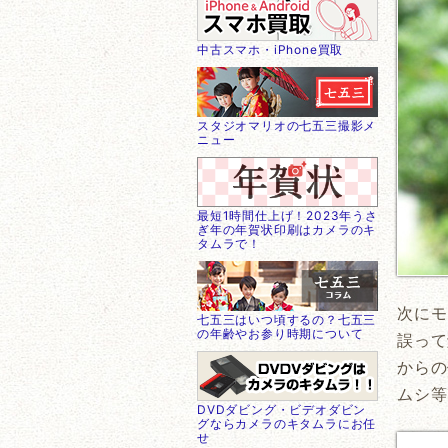
中古スマホ・iPhone買取
スタジオマリオの七五三撮影メ
ニュー
最短1時間仕上げ！2023年うさ
ぎ年の年賀状印刷はカメラのキ
タムラで！
次にモ
七五三はいつ頃するの？七五三
の年齢やお参り時期について
誤って
からの
ムシ等
DVDダビング・ビデオダビン
グならカメラのキタムラにお任
せ