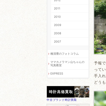
2012
2011
2010
2009
2008
2007
種清豊のフォトコラム
ママカメラマン山ちゃんの
予報で
写真教室
ってい
EXPRESS
手入れ
どうも
中古ブランド時計買取