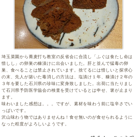
埼玉菜園から蕎麦打ち教室の反省会に合流し「ふぐは食たし命は
惜しし」の卵巣の糠漬けに出会いました。肝と並んで猛毒の卵
巣、食べることは禁止されています。捨てるには惜しいと探求心
の末、先人が築いた毒消しの方法は、塩漬け１年、糠漬け２年の
３年を要した石川県の珍味に変身致しました。出荷に当たりまし
て石川県予防医学協会の検査を受けているとは申せ、箸が止まり
ます。
味わいました感想は。。。ですが、素材を味わう前に塩辛さでい
っぱいです。
沢山味わう物ではありませんね！食せ無いのが食せられるように
なった程度がよろしいようです。