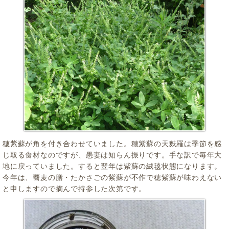
穂紫蘇が角を付き合わせていました。穂紫蘇の天麩羅は季節を感
じ取る食材なのですが、愚妻は知らん振りです。手な訳で毎年大
地に戻っていました。すると翌年は紫蘇の絨毯状態になります。
今年は、蕎麦の膳・たかさごの紫蘇が不作で穂紫蘇が味わえない
と申しますので摘んで持参した次第です。