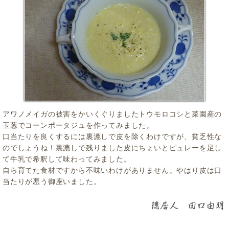
アワノメイガの被害をかいくぐりましたトウモロコシと菜園産の
玉葱でコーンポータジュを作ってみました。
口当たりを良くするには裏漉しで皮を除くわけですが、貧乏性な
のでしょうね！裏漉しで残りました皮にちょいとピュレーを足し
て牛乳で希釈して味わってみました。
自ら育てた食材ですから不味いわけがありません。やはり皮は口
当たりが悪う御座いました。