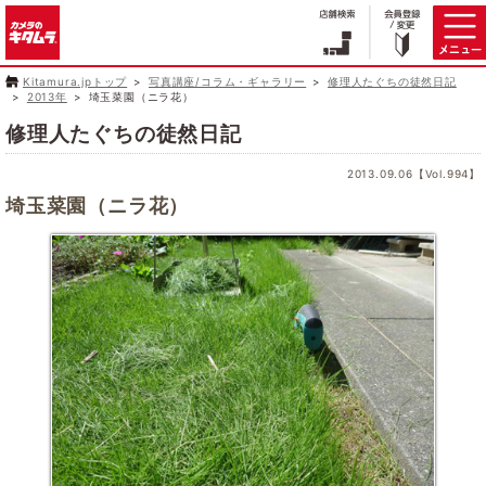
Kitamura.jpトップ
写真講座/コラム・ギャラリー
修理人たぐちの徒然日記
2013年
埼玉菜園（ニラ花）
修理人たぐちの徒然日記
2013.09.06【Vol.994】
埼玉菜園（ニラ花）