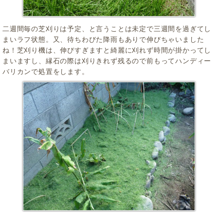
二週間毎の芝刈りは予定、と言うことは未定で三週間を過ぎてし
まいラフ状態。又、待ちわびた降雨もありで伸びちゃいました
ね！芝刈り機は、伸びすぎますと綺麗に刈れず時間が掛かってし
まいますし、縁石の際は刈りきれず残るので前もってハンディー
バリカンで処置をします。