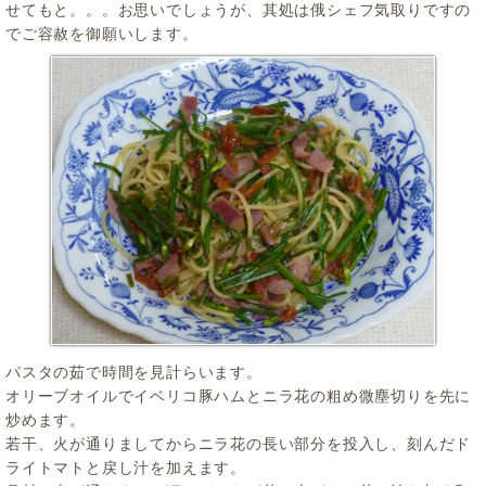
せてもと。。。お思いでしょうが、其処は俄シェフ気取りですの
でご容赦を御願いします。
パスタの茹で時間を見計らいます。
オリーブオイルでイベリコ豚ハムとニラ花の粗め微塵切りを先に
炒めます。
若干、火が通りましてからニラ花の長い部分を投入し、刻んだド
ライトマトと戻し汁を加えます。