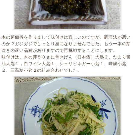
木の芽佃煮を作りまして味付けは宜しいのですが、調理法が悪い
のか？ガジガジでしっとり感になりませんでした。もう一本の芽
吹きの遅い品種がありますので再挑戦することにします。
味付けは、木の芽５０ｇに常きげん（日本酒）大匙３、たまり醤
油大匙１，白ワイン大匙１、シェリビネガー小匙１、味醂小匙
２、三温糖小匙２の組み合わせでした。