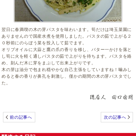
翌日に春満喫の木の芽パスタを味わいます。筍だけは埼玉菜園に
ありませんので国産水煮を使用しました。パスタの茹で上がる２
０秒前にのらぼう菜を投入して茹でます。
オリブオイルに大蒜と鷹の爪の香りを移し、バター一かけを落と
し筍に火を軽く通しパスタの茹で上がりを待ちます。パスタを絡
め、刻んだ木に芽をまぶして出来上がりです。
木の芽は油分で包まれ穏やかな自己主張をしていますね！噛みし
めると春の香りが鼻孔を刺激し、僅かの期間の木の芽パスタでし
た。
前の記事へ
次の記事へ