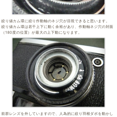
絞り値カム環に絞り作動軸のネジ穴が目視できると思います。
絞り値カム環は若干上下に動く余裕があり、作動軸ネジ穴の対面
（180度の位置）が最大の上下動になります。
前群レンズを外していますので、人為的に絞り羽根ダボを動かし