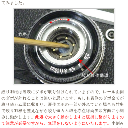
てみました。
絞り羽根は裏表にダボが取り付けられていますので、レール面側
のダボが外れることは無いと思います。もしも表側のダボ全てが
絞り値カム環に収まり、裏側ダボの一部が外れていた場合も竹串
で絞り羽根を整えながら絞り値カム環を赤点線両矢印方向に小刻
みに動かします。
此処で大きく動かしますと破損に繋がりますの
で注意が必要ですから、無理をしないようにいたします。
小刻み