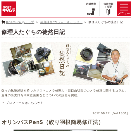
Kitamura.jpトップ
写真講座/コラム・ギャラリー
修理人たぐちの徒然日記
修理人たぐちの徒然日記
数々の執筆経験を持つカリスマカメラ修理人・田口由明氏のカメラ修理に関するコラム。
趣味の蕎麦打ちや家庭菜園などについての話題も掲載。
プロフィールはこちらから
2017.09.27【Vol.1500】
オリンパスPenS（絞り羽根簡易修正法）