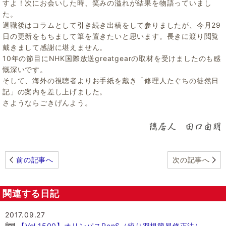
すよ！次にお会いした時、笑みの溢れが結果を物語っていまし
た。
退職後はコラムとして引き続き出稿をして参りましたが、今月29
日の更新をもちまして筆を置きたいと思います。長きに渡り閲覧
戴きまして感謝に堪えません。
10年の節目にNHK国際放送greatgearの取材を受けましたのも感
慨深いです。
そして、海外の視聴者よりお手紙を戴き「修理人たぐちの徒然日
記」の案内を差し上げました。
さようならごきげんよう。
前の記事へ
次の記事へ
関連する日記
2017.09.27
【Vol.1500】オリンパスPenS（絞り羽根簡易修正法）