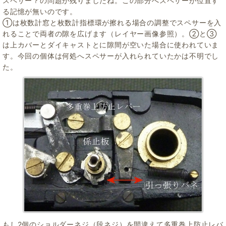
スペサー？の問題が残りましたね。この部分へスペサーが位置す
る記憶が無いのです。
①は枚数計窓と枚数計指標環が擦れる場合の調整でスペサーを入
れることで両者の隙を広げます（レイヤー画像参照）。②と③
は上カバーとダイキャストとに隙間が空いた場合に使われていま
す。今回の個体は何処へスペサーが入れられていたかは不明でし
た。
もし2個のショルダーネジ（段ネジ）を間違えて多重巻上防止レバ