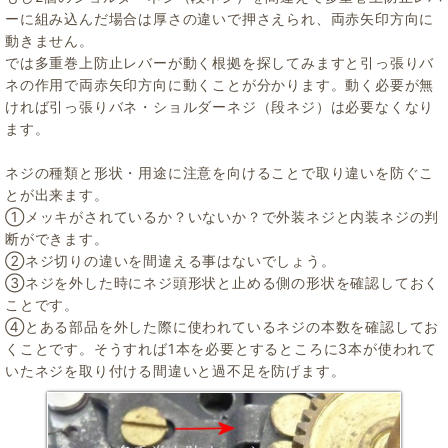
ーに組み込んだ場合は厚さの違いで押さえられ、両赤矢印方向に
動きません。
では多重巻上防止レバーが動く根拠を探してみますと引っ張りバ
ネの作用で両赤矢印方向に動くことが分かります。動く必要が無
ければ引っ張りバネ・ショルダーネジ（段ネジ）は必要なくなり
ます。
ネジの種類と形状・用途に注意を向けることで取り違いを防ぐこ
とが出来ます。
①メッキがされているか？いないか？で外装ネジと内装ネジの判
断ができます。
②ネジ切りの違いを間違える事はないでしょう。
③ネジを外した時にネジ頭形状と止める側の形状を確認しておく
ことです。
④とある部品を外した際に使われているネジの本数を確認してお
くことです。そうすれば1本を必要とするところに3本が使われて
いたネジを取り付ける間違いと過不足を防げます。