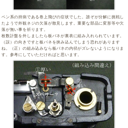
ペン系の持病である巻上飛びの症状でした。誰ぞが分解に挑戦し
たようで外観ネジの欠落が散見します。重要な部品に変形等や欠
落が無い事を祈ります。
枚数計盤を外しましたら板バネが裏表に組み入れられています。
（誤）の向きですと板バネを挟み込んでしまう恐れがあります
ね。（正）の組み込みなら板バネの内径がズレないようになりま
す。参考にしていただければと思います。