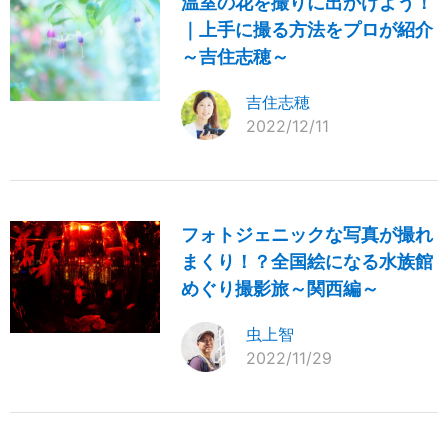
温室の花を撮りに出かけよう！
｜上手に撮る方法をプロが紹介
～吉住志穂～
吉住志穂
2022/12/11
フォトジェニックな写真が撮れ
まくり！？全国絵になる水族館
めぐり撮影旅～関西編～
虫上智
2022/11/29