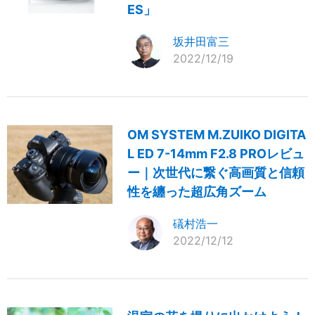
ES」
坂井田富三
2022/12/19
OM SYSTEM M.ZUIKO DIGITA
L ED 7-14mm F2.8 PROレビュ
ー｜次世代に繋ぐ高画質と信頼
性を纏った超広角ズーム
礒村浩一
2022/12/12