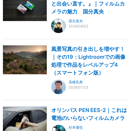
と出会い直す。』｜フィルムカ
メラの魅力 国分真央
国分真央
2026/08/02
風景写真の引き出しを増やす！
｜その19：Lightroomでの画像
処理で作品をレベルアップ4
（スマートフォン版）
高橋良典
2026/07/23
オリンパス PEN EES-2｜これは
電池のいらないフィルムカメラ
杉本優也