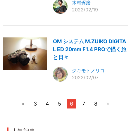
木村琢磨
2022/02/19
OM システム M.ZUIKO DIGITA
L ED 20mm F1.4 PROで描く旅
と日々
クキモトノリコ
2022/02/07
«
3
4
5
6
7
8
»