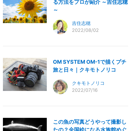
る方法をプロが紹介 ～吉住志穂
～
吉住志穂
2022/08/02
OM SYSTEM OM-1で描くプチ
旅と日々｜クキモトノリコ
クキモトノリコ
2022/07/16
この魚の写真どうやって撮影し
たの？全国絵になる水族館めぐ