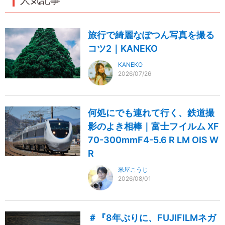
人気記事
旅行で綺麗なぽつん写真を撮る
コツ2｜KANEKO
KANEKO
2026/07/26
何処にでも連れて行く、鉄道撮
影のよき相棒｜富士フイルム XF
70-300mmF4-5.6 R LM OIS W
R
米屋こうじ
2026/08/01
＃『8年ぶりに、FUJIFILMネガ