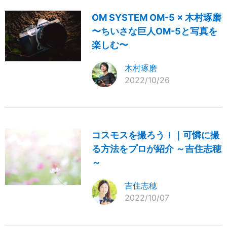
OM SYSTEM OM-5 × 木村琢磨
〜ちいさな巨人OM-5と写真を
楽しむ〜
木村琢磨
2022/10/26
コスモスを撮ろう！｜可憐に撮
る方法をプロが紹介 ～吉住志穂
～
吉住志穂
2022/10/07