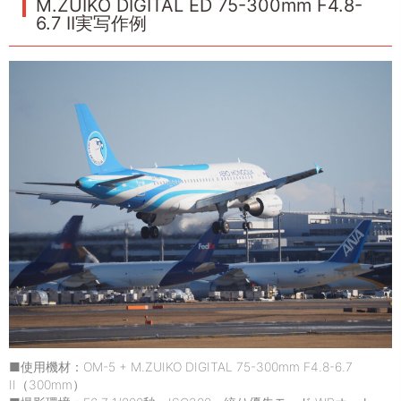
M.ZUIKO DIGITAL ED 75-300mm F4.8-
6.7 II実写作例
■使用機材：OM-5 + M.ZUIKO DIGITAL 75-300mm F4.8-6.7
II（300mm）