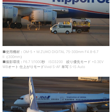
■使用機材：OM-5 + M.ZUIKO DIGITAL 75-300mm F4.8-6.7
II（300mm）
■撮影環境：F6.7 1/1000秒 ISO3200 絞り優先モード +0.3EV
WBオート 仕上がりモードVivid S-AF 単写 S-IS Auto