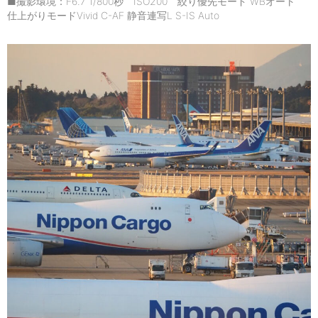
■撮影環境：F6.7 1/800秒 ISO200 絞り優先モード WBオート
仕上がりモードVivid C-AF 静音連写L S-IS Auto