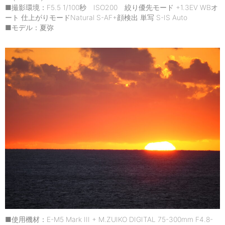
■撮影環境：F5.5 1/100秒 ISO200 絞り優先モード +1.3EV WBオ
ート 仕上がりモードNatural S-AF+顔検出 単写 S-IS Auto
■モデル：夏弥
■使用機材：E-M5 Mark III + M.ZUIKO DIGITAL 75-300mm F4.8-