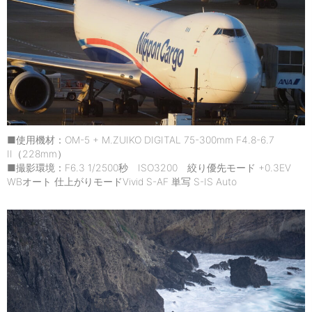
■使用機材：OM-5 + M.ZUIKO DIGITAL 75-300mm F4.8-6.7
II（228mm）
■撮影環境：F6.3 1/2500秒 ISO3200 絞り優先モード +0.3EV
WBオート 仕上がりモードVivid S-AF 単写 S-IS Auto