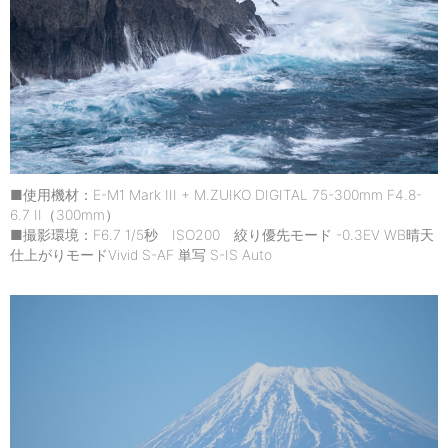
■使用機材：E-M1 Mark III + M.ZUIKO DIGITAL 75-300mm F4.8-
6.7 II（300mm）
■撮影環境：F6.7 1/5秒 ISO200 絞り優先モード -0.3EV WB晴天
仕上がりモードVivid S-AF 単写 S-IS Auto