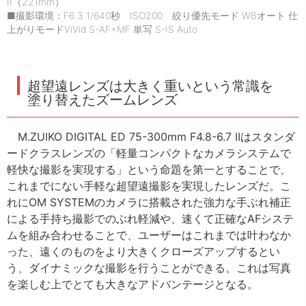
II（221mm）
■撮影環境：F6.3 1/640秒 ISO200 絞り優先モード WBオート 仕
上がりモードViVid S-AF+MF 単写 S-IS Auto
超望遠レンズは大きく重いという常識を
塗り替えたズームレンズ
M.ZUIKO DIGITAL ED 75-300mm F4.8-6.7 IIはスタンダ
ードクラスレンズの「軽量コンパクトなカメラシステムで
軽快な撮影を実現する」という命題を第一とすることで、
これまでにない手軽な超望遠撮影を実現したレンズだ。こ
れにOM SYSTEMのカメラに搭載された強力な手ぶれ補正
による手持ち撮影でのぶれ軽減や、速くて正確なAFシステ
ムを組み合わせることで、ユーザーはこれまでは叶わなか
った、遠くのものをより大きくクローズアップするとい
う、ダイナミックな撮影を行うことができる。これは写真
を楽しむ上でとても大きなアドバンテージとなる。