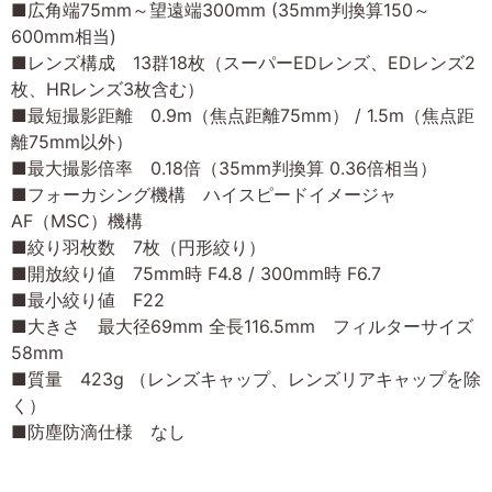
■広角端75mm～望遠端300mm (35mm判換算150～
600mm相当)
■レンズ構成 13群18枚（スーパーEDレンズ、EDレンズ2
枚、HRレンズ3枚含む）
■最短撮影距離 0.9m（焦点距離75mm） / 1.5m（焦点距
離75mm以外）
■最大撮影倍率 0.18倍（35mm判換算 0.36倍相当）
■フォーカシング機構 ハイスピードイメージャ
AF（MSC）機構
■絞り羽枚数 7枚（円形絞り）
■開放絞り値 75mm時 F4.8 / 300mm時 F6.7
■最小絞り値 F22
■大きさ 最大径69mm 全長116.5mm フィルターサイズ
58mm
■質量 423g （レンズキャップ、レンズリアキャップを除
く）
■防塵防滴仕様 なし