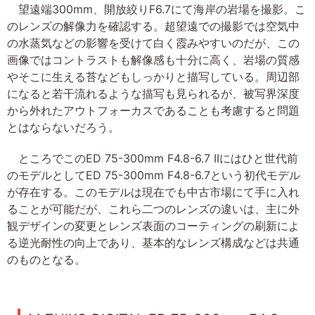
望遠端300mm、開放絞りF6.7にて海岸の岩場を撮影。こ
のレンズの解像力を確認する。超望遠での撮影では空気中
の水蒸気などの影響を受けて白く霞みやすいのだが、この
画像ではコントラストも解像感も十分に高く、岩場の質感
やそこに生える苔などもしっかりと描写している。周辺部
になると若干流れるような描写も見られるが、被写界深度
から外れたアウトフォーカスであることも考慮すると問題
とはならないだろう。
ところでこのED 75-300mm F4.8-6.7 IIにはひと世代前
のモデルとしてED 75-300mm F4.8-6.7という初代モデル
が存在する。このモデルは現在でも中古市場にて手に入れ
ることが可能だが、これら二つのレンズの違いは、主に外
観デザインの変更とレンズ表面のコーティングの刷新によ
る逆光耐性の向上であり、基本的なレンズ構成などは共通
のものとなる。