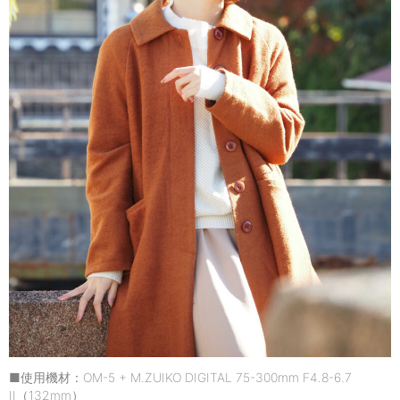
■使用機材：OM-5 + M.ZUIKO DIGITAL 75-300mm F4.8-6.7
II（132mm）