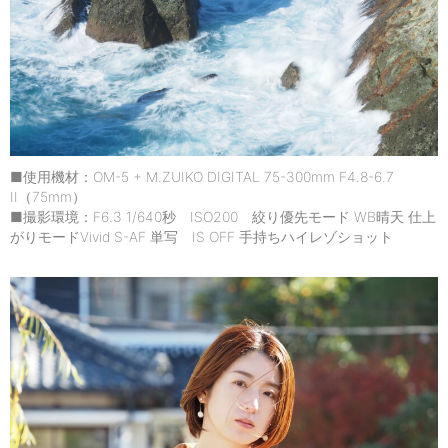
■使用機材：OM-5 + M.ZUIKO DIGITAL 75-300mm F4.8-6.7
II（75mm）
■撮影環境：F6.3 1/640秒 ISO200 絞り優先モード WB晴天 仕上
がりモードVivid S-AF 単写 IS OFF 手持ちハイレゾショット