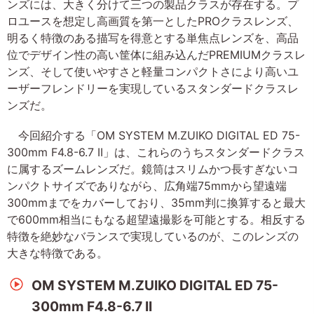
ンズには、大きく分けて三つの製品クラスが存在する。プ
ロユースを想定し高画質を第一としたPROクラスレンズ、
明るく特徴のある描写を得意とする単焦点レンズを、高品
位でデザイン性の高い筐体に組み込んだPREMIUMクラスレ
ンズ、そして使いやすさと軽量コンパクトさにより高いユ
ーザーフレンドリーを実現しているスタンダードクラスレ
ンズだ。
今回紹介する「OM SYSTEM M.ZUIKO DIGITAL ED 75-
300mm F4.8-6.7 II」は、これらのうちスタンダードクラス
に属するズームレンズだ。鏡筒はスリムかつ長すぎないコ
ンパクトサイズでありながら、広角端75mmから望遠端
300mmまでをカバーしており、35mm判に換算すると最大
で600mm相当にもなる超望遠撮影を可能とする。相反する
特徴を絶妙なバランスで実現しているのが、このレンズの
大きな特徴である。
OM SYSTEM M.ZUIKO DIGITAL ED 75-
300mm F4.8-6.7 II