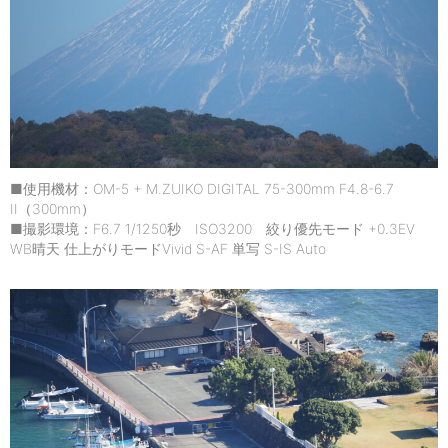
■使用機材：OM-5 + M.ZUIKO DIGITAL 75-300mm F4.8-6.7
II（300mm）
■撮影環境：F6.7 1/1250秒 ISO3200 絞り優先モード +0.3EV
WB晴天 仕上がりモードVivid S-AF 単写 S-IS Auto