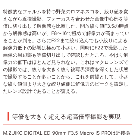
特徴的なフォルムを持つ野菜のロマネスコを、絞り値を変
えながら近接撮影。フォーカスを合わせた画像中心部を等
倍に切り出して解像感を比較した。開放絞り値F3.5の時点
から解像感は高いが、F8〜16で極めて解像力が高まってい
ることが判る。さらにF22まで絞り込んでも小絞りによる
解像力低下の影響は極めて小さい。同時にF22で撮影した
画像の周辺部も等倍切り出しで確認したところ、やはり解
像力の低下はほとんど見られない。これはマクロレンズで
の撮影では、絞りを大きく絞り被写界深度を深くした状態
で撮影することが多いことから、これを前提として、小さ
な絞り値側より大きな絞り値側に解像力のピークを設定し
たレンズ設計であることが窺える。
等倍を大きく超える超高倍率撮影を実現
M.ZUIKO DIGITAL ED 90mm F3.5 Macro IS PROは近接撮