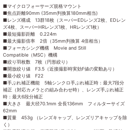
■マイクロフォーサーズ規格マウント
■焦点距離90mm (35mm判換算180mm相当)
■レンズ構成 13群18枚（スーパーEDレンズ2枚、EDレン
ズ4枚、スーパーHRレンズ1枚、HRレンズ1枚）
■最短撮影距離 0.224m
■最大撮影倍率 2倍（35mm判換算 4倍相当）
■フォーカシング機構 Movie and Still
Compatible（MSC）機構
■絞り羽枚数 7枚（円形絞り）
■開放絞り値 F3.5（近接撮影時実効F値の変動あり）
■最小絞り値 F22
■手ぶれ補正機能 5軸シンクロ手ぶれ補正時：最大7段分
補正（対応カメラとの組み合わせ時）、レンズ手ぶれ補正
時：最大6段分補正
■大きさ 最大径70.1mm 全長136mm フィルターサイズ
62mm
■質量 453g （レンズキャップ、レンズリアキャップを除
く）