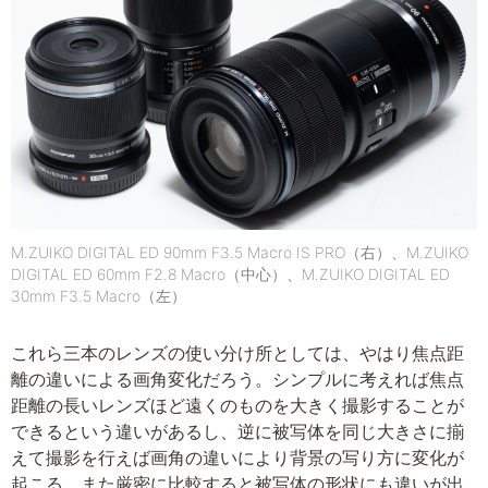
M.ZUIKO DIGITAL ED 90mm F3.5 Macro IS PRO（右）、M.ZUIKO
DIGITAL ED 60mm F2.8 Macro（中心）、M.ZUIKO DIGITAL ED
30mm F3.5 Macro（左）
これら三本のレンズの使い分け所としては、やはり焦点距
離の違いによる画角変化だろう。シンプルに考えれば焦点
距離の長いレンズほど遠くのものを大きく撮影することが
できるという違いがあるし、逆に被写体を同じ大きさに揃
えて撮影を行えば画角の違いにより背景の写り方に変化が
起こる。また厳密に比較すると被写体の形状にも違いが出