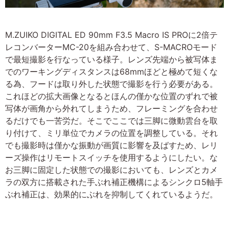
M.ZUIKO DIGITAL ED 90mm F3.5 Macro IS PROに2倍テ
レコンバーターMC-20を組み合わせて、S-MACROモード
で最短撮影を行なっている様子。レンズ先端から被写体ま
でのワーキングディスタンスは68mmほどと極めて短くな
る為、フードは取り外した状態で撮影を行う必要がある。
これほどの拡大画像となるとほんの僅かな位置のずれで被
写体が画角から外れてしまうため、フレーミングを合わせ
るだけでも一苦労だ。そこでここでは三脚に微動雲台を取
り付けて、ミリ単位でカメラの位置を調整している。それ
でも撮影時は僅かな振動が画質に影響を及ばすため、レリ
ーズ操作はリモートスイッチを使用するようにしたい。な
お三脚に固定した状態での撮影においても、レンズとカメ
ラの双方に搭載された手ぶれ補正機構によるシンクロ5軸手
ぶれ補正は、効果的にぶれを抑制してくれているようだ。