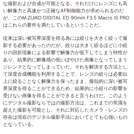
な撮影および合成が可能となる。それだけにレンズにも高
い解像力と高速かつ正確なAF制御能力が求められるのだ
が、このM.ZUIKO DIGITAL ED 90mm F3.5 Macro IS PRO
はこれらの要件を満たしているということだ。
従来は深い被写界深度を得る為には絞りを大きく絞って撮
影する必要があったのだが、絞りは大きく絞るほどに小絞
りの回折現象による影響で解像力が低下してしまう特性が
あり、結果的に解像感の低いぼやけた画像となってしまう
ジレンマとなってしまっていた。それを解決する方法とし
て深度合成機能を利用することで、レンズの絞りは必要以
上に絞ることなく解像力を保ったまま、擬似的に深い被写
界深度を得ることができるため、結果的に小絞りの影響を
受けない画像を得ることができると言うわけだ。このよう
にデジタル撮影ならではの撮影方法は、これまでの常識を
超えた撮影を可能とし、それに対応したカメラ・レンズの
存在は現在のデジタル撮影手法においてとても心強いもの
となっている。