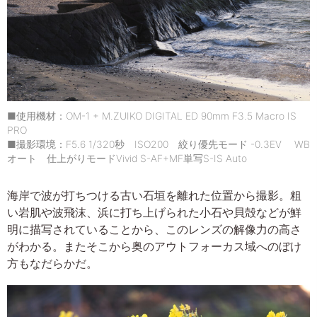
■使用機材：OM-1 + M.ZUIKO DIGITAL ED 90mm F3.5 Macro IS
PRO
■撮影環境：F5.6 1/320秒 ISO200 絞り優先モード -0.3EV WB
オート 仕上がりモードVivid S-AF+MF単写S-IS Auto
海岸で波が打ちつける古い石垣を離れた位置から撮影。粗
い岩肌や波飛沫、浜に打ち上げられた小石や貝殻などが鮮
明に描写されていることから、このレンズの解像力の高さ
がわかる。またそこから奥のアウトフォーカス域へのぼけ
方もなだらかだ。