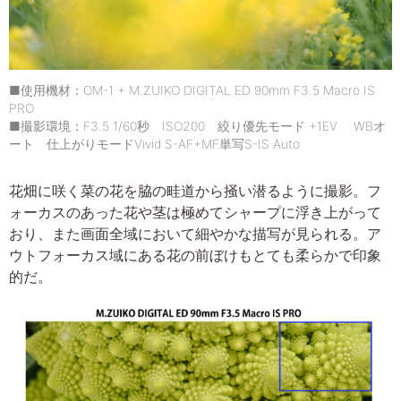
■使用機材：OM-1 + M.ZUIKO DIGITAL ED 90mm F3.5 Macro IS
PRO
■撮影環境：F3.5 1/60秒 ISO200 絞り優先モード +1EV WBオ
ート 仕上がりモードVivid S-AF+MF単写S-IS Auto
花畑に咲く菜の花を脇の畦道から掻い潜るように撮影。フ
ォーカスのあった花や茎は極めてシャープに浮き上がって
おり、また画面全域において細やかな描写が見られる。ア
ウトフォーカス域にある花の前ぼけもとても柔らかで印象
的だ。