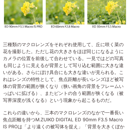
三種類のマクロレンズをそれぞれ使用して、丘に咲く菜の
花を撮影した。ただし花の大きさをほぼ同じになるように
カメラの位置を前後して合わせている。一見ではどの写真
も同じように見えるが背景として写り込む範囲に大きな違
いがある。さらにぼけ具合にも大きな違いが見られる。こ
れはレンズの特性として、焦点距離が長いレンズほど被写
体の背景の範囲が狭くなり（狭い画角の背景をフレームい
っぱいに拡げる）、またピントの合う範囲が狭くなる（被
写界深度が浅くなる）という現象から起こるものだ。
これらの違いから、三本のマクロレンズのなかで一番長い
焦点距離を持つM.ZUIKO DIGITAL ED 90mm F3.5 Macro
IS PROは「より遠くの被写体を捉え」「背景を大きくぼか