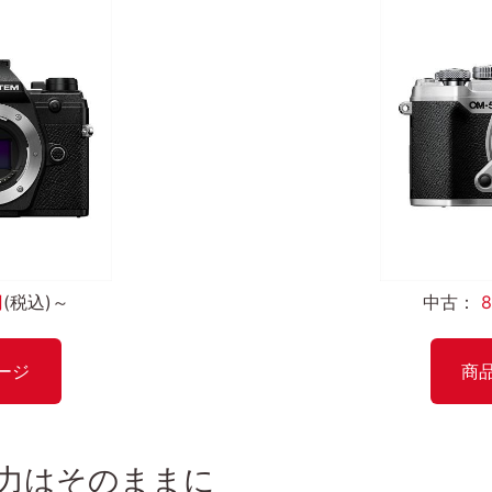
円
(税込)～
中古：
ージ
商
魅力はそのままに