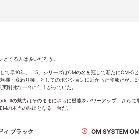
ンとくる人は多いだろう。
場して早10年。「5」シリーズはOMの名を冠して新たにOM-
機・変わり種」としてのポジションに近かった印象だが、E-M5 
質実剛健な一台に仕上がっていた。
Mark IIIの魅力はそのままにさらに機能をパワーアップ。さらに
TEMの本当の船出となる一台だ。
ボディ ブラック
OM SYSTEM O