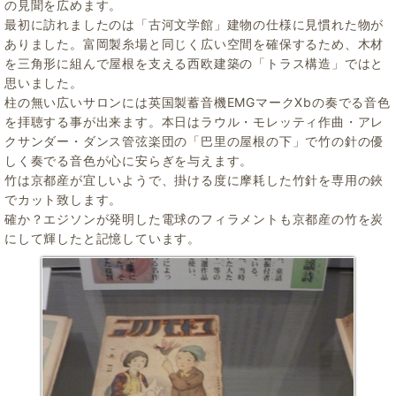
の見聞を広めます。
最初に訪れましたのは「古河文学館」建物の仕様に見慣れた物が
ありました。富岡製糸場と同じく広い空間を確保するため、木材
を三角形に組んで屋根を支える西欧建築の「トラス構造」ではと
思いました。
柱の無い広いサロンには英国製蓄音機EMGマークXbの奏でる音色
を拝聴する事が出来ます。本日はラウル・モレッティ作曲・アレ
クサンダー・ダンス管弦楽団の「巴里の屋根の下」で竹の針の優
しく奏でる音色が心に安らぎを与えます。
竹は京都産が宜しいようで、掛ける度に摩耗した竹針を専用の鋏
でカット致します。
確か？エジソンが発明した電球のフィラメントも京都産の竹を炭
にして輝したと記憶しています。