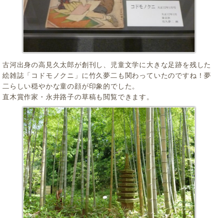
古河出身の高見久太郎が創刊し、児童文学に大きな足跡を残した
絵雑誌「コドモノクニ」に竹久夢二も関わっていたのですね！夢
二らしい穏やかな童の顔が印象的でした。
直木賞作家・永井路子の草稿も閲覧できます。