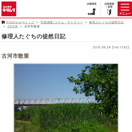
Kitamura.jpトップ
写真講座/コラム・ギャラリー
修理人たぐちの徒然日記
2015年
古河市散策
修理人たぐちの徒然日記
2015.06.26【Vol.1242】
古河市散策