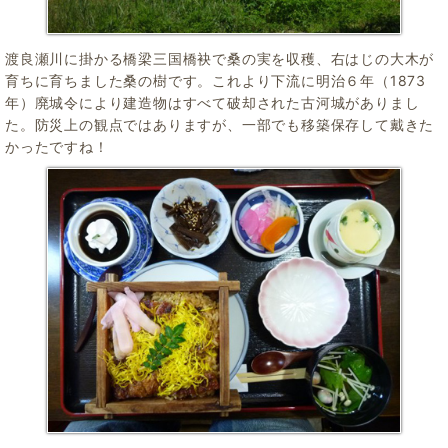
渡良瀬川に掛かる橋梁三国橋袂で桑の実を収穫、右はじの大木が
育ちに育ちました桑の樹です。これより下流に明治６年（1873
年）廃城令により建造物はすべて破却された古河城がありまし
た。防災上の観点ではありますが、一部でも移築保存して戴きた
かったですね！