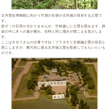
古河歴史博物館に向かう竹塀の右側が古河城の現存する土塁で
す。
誰ぞ！の石塔か分かりませんが、竹林越しに土塁を望みます。静
寂の中に木々の葉が擦れ、往時と同じ囁きが聞こえる気がしま
す。
ここはタモリさんの出番ですね！ブラタモリ京都編土塁の役目と
異にしますが、断片的に残る古河城土塁を取材してもらいたいも
のです。