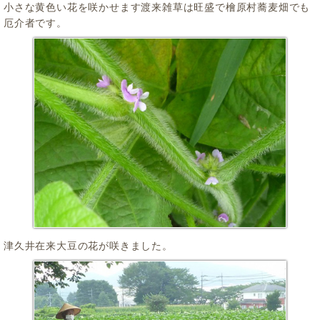
小さな黄色い花を咲かせます渡来雑草は旺盛で檜原村蕎麦畑でも
厄介者です。
津久井在来大豆の花が咲きました。