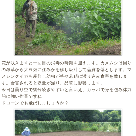
花が咲きますと一回目の消毒の時期を迎えます。カメムシは回り
の雑草から大豆畑に住みかを移し吸汁して品質を落とします。マ
メシンクイガも産卵し幼虫が茎や若鞘に潜り込み食害を致しま
す。食害されると収量が減り、品質に影響します。
今日は曇り空で幾分凌ぎやすいと言いえ、カッパで身を包み体力
的に強い作業ですね！
ドローンでも飛ばしましょうか？