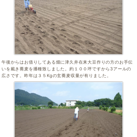
午後からはお借りしてある畑に津久井在来大豆作りの方のお手伝
いを戴き蕎麦を播種致しました。約１００坪ですから3アールの
広さです。昨年は３５Kgの玄蕎麦収量が有りました。