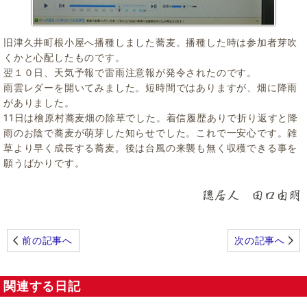
旧津久井町根小屋へ播種しました蕎麦。播種した時は参加者芽吹
くかと心配したものです。
翌１０日、天気予報で雷雨注意報が発令されたのです。
雨雲レダーを開いてみました。短時間ではありますが、畑に降雨
がありました。
11日は檜原村蕎麦畑の除草でした。着信履歴ありで折り返すと降
雨のお陰で蕎麦が萌芽した知らせでした。これで一安心です。雑
草より早く成長する蕎麦。後は台風の来襲も無く収穫できる事を
願うばかりです。
前の記事へ
次の記事へ
関連する日記