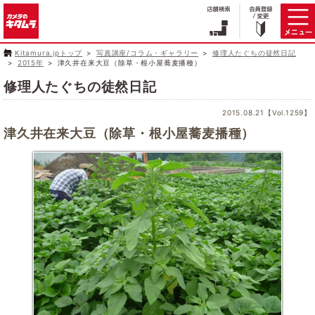
Kitamura.jpトップ
写真講座/コラム・ギャラリー
修理人たぐちの徒然日記
2015年
津久井在来大豆（除草・根小屋蕎麦播種）
修理人たぐちの徒然日記
2015.08.21【Vol.1259】
津久井在来大豆（除草・根小屋蕎麦播種）