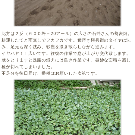
此方は２反（６００坪＝20アール）の広さの石井さんの蕎麦畑。
耕運したてと雨無しでフカフカです。種蒔き権兵衛のタイヤは沈
み、足元も深く沈み、砂塵を撒き散らしながら進みます。
イヤハヤ！！広いです。往復の作業で息が上がり交代致します。
歳をとりますと足腰の鍛えには良き作業です。微妙な面積を残し
種が切れてしまいました。
不足分を後日届け、播種はお願いした次第です。