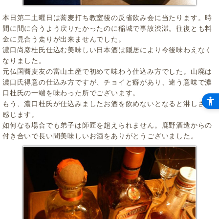
本日第二土曜日は蕎麦打ち教室後の反省飲み会に当たります。時
間に間に合うよう戻りたかったのに稲城で事故渋滞。往復とも料
金に見合う走りが出来ませんでした。
濃口尚彦杜氏仕込む美味しい日本酒は隠居により今後味わえなく
なりました。
元仏国蕎麦友の富山土産で初めて味わう仕込み方でした。山廃は
濃口氏得意の仕込み方ですが、チョイと癖があり、違う意味で濃
口杜氏の一端を味わった所でございます。
もう、濃口杜氏が仕込みましたお酒を飲めないとなると淋しさを
感じます。
如何なる場合でも弟子は師匠を超えられません。鹿野酒造からの
付き合いで長い間美味しいお酒をありがとうございました。