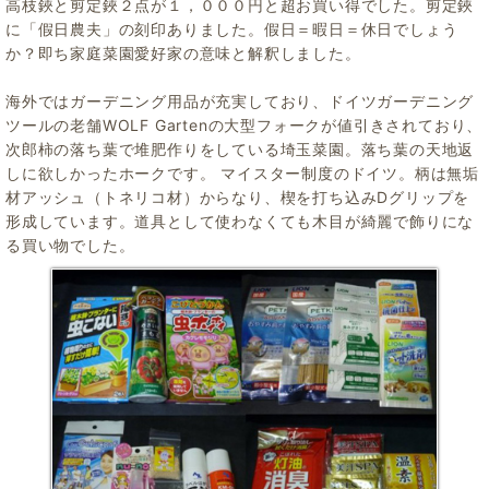
高枝鋏と剪定鋏２点が１，０００円と超お買い得でした。剪定鋏
に「假日農夫」の刻印ありました。假日＝暇日＝休日でしょう
か？即ち家庭菜園愛好家の意味と解釈しました。
海外ではガーデニング用品が充実しており、ドイツガーデニング
ツールの老舗WOLF Gartenの大型フォークが値引きされており、
次郎柿の落ち葉で堆肥作りをしている埼玉菜園。落ち葉の天地返
しに欲しかったホークです。 マイスター制度のドイツ。柄は無垢
材アッシュ（トネリコ材）からなり、楔を打ち込みDグリップを
形成しています。道具として使わなくても木目が綺麗で飾りにな
る買い物でした。