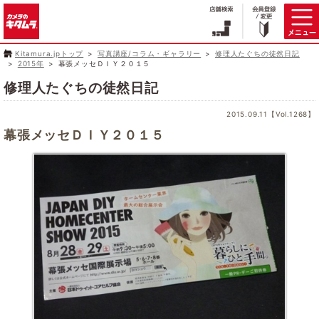
Kitamura.jpトップ
写真講座/コラム・ギャラリー
修理人たぐちの徒然日記
2015年
幕張メッセＤＩＹ２０１５
修理人たぐちの徒然日記
2015.09.11【Vol.1268】
幕張メッセＤＩＹ２０１５