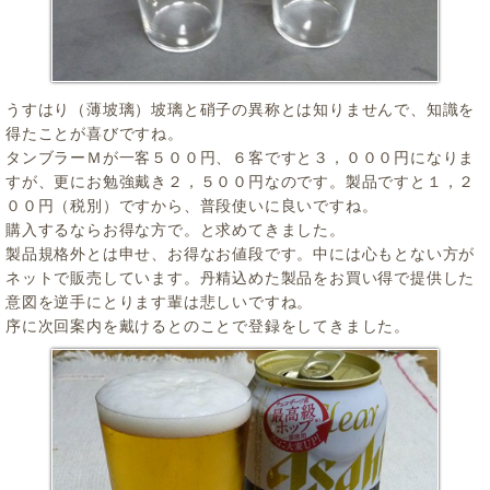
うすはり（薄坡璃）坡璃と硝子の異称とは知りませんで、知識を
得たことが喜びですね。
タンブラーＭが一客５００円、６客ですと３，０００円になりま
すが、更にお勉強戴き２，５００円なのです。製品ですと１，２
００円（税別）ですから、普段使いに良いですね。
購入するならお得な方で。と求めてきました。
製品規格外とは申せ、お得なお値段です。中には心もとない方が
ネットで販売しています。丹精込めた製品をお買い得で提供した
意図を逆手にとります輩は悲しいですね。
序に次回案内を戴けるとのことで登録をしてきました。