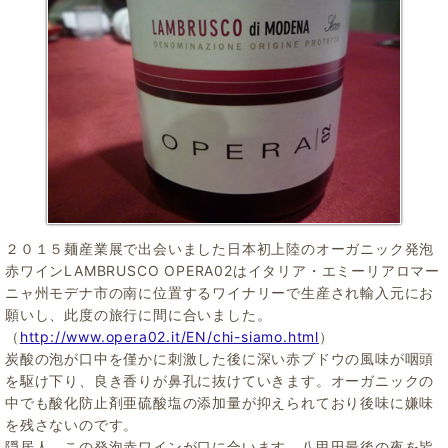
２０１５麺産業展で出会いました日本初上陸のオーガニック発泡
赤ワインLAMBRUSCO OPERA02はイタリア・エミーリアロマー
ニャ州モデナ市の南に位置するワイナリーで生産され輸入元にお
願いし、此度の旅行に間に合いました。
（
http://www.opera02.it/EN/chi-siamo.html
）
炭酸の泡が口中を僅かに刺激した後に深い赤ブドウの風味が咽頭
を駆け下り、良き香りが鼻孔に抜けていきます。オーガニックの
中でも酸化防止剤亜硫酸塩の添加量が抑えられており後味に嫌味
を残さないのです。
隠居人、この発泡赤ワインが口に合います。八甲田最後の夜を皆