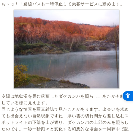
お～っ！！路線バスも一時停止して乗客サービスに勤めます。
夕陽は地獄沼を囲む落葉したダケカンバを照らし、あたかも紅葉
している様に見えます。
同じような情景を写真雑誌で見たことがあります。出会いを求め
ても出会えない自然現象ですね！厚い雲の切れ間から差し込むス
ポットライトの下部を山が遮り、ダケカンバの上部のみを照らし
たのです。一秒一秒刻々と変化する幻想的な場面を一同夢中で記