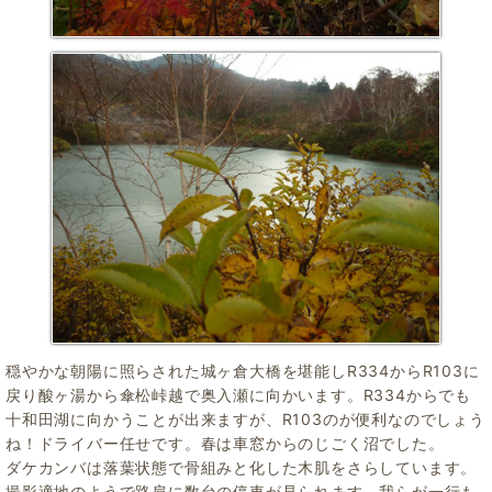
穏やかな朝陽に照らされた城ヶ倉大橋を堪能しR334からR103に
戻り酸ヶ湯から傘松峠越で奥入瀬に向かいます。R334からでも
十和田湖に向かうことが出来ますが、R103のが便利なのでしょう
ね！ドライバー任せです。春は車窓からのじごく沼でした。
ダケカンバは落葉状態で骨組みと化した木肌をさらしています。
撮影適地のようで路肩に数台の停車が見られます。我らが一行も