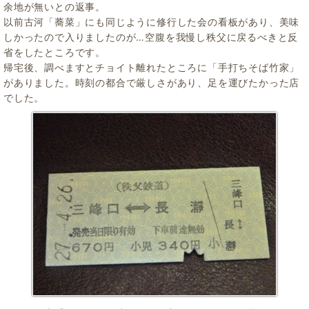
余地が無いとの返事。
以前古河「蕎菜」にも同じように修行した会の看板があり、美味
しかったので入りましたのが…空腹を我慢し秩父に戻るべきと反
省をしたところです。
帰宅後、調べますとチョイト離れたところに「手打ちそば竹家」
がありました。時刻の都合で厳しさがあり、足を運びたかった店
でした。