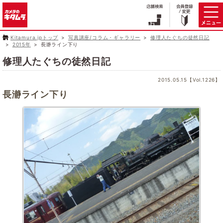
Kitamura.jpトップ
写真講座/コラム・ギャラリー
修理人たぐちの徒然日記
2015年
長瀞ライン下り
修理人たぐちの徒然日記
2015.05.15【Vol.1226】
長瀞ライン下り