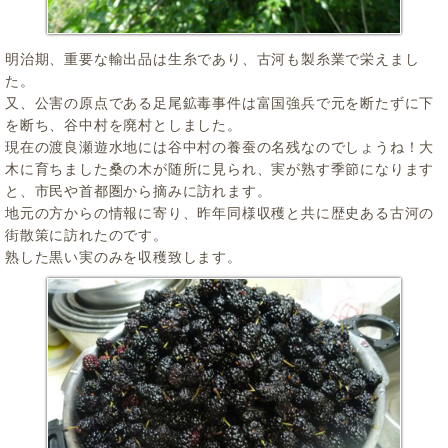
明治期、重要な輸出品は生糸であり、古河も製糸業で栄えまし
た。
又、公害の原点である足尾鉱毒事件は富国強兵で元を断たずに下
を断ち、谷中村を廃村としました。
現在の渡良瀬遊水地には谷中村の養蚕の名残なのでしょうね！大
木に育ちました桑の木が随所に見られ、実が熟す季節になります
と、市民や首都圏から摘みに訪れます。
地元の方からの情報に寄り、昨年同様収穫と共に歴史ある古河の
街散策に訪れたのです。
熟した黒い実のみを収穫致します。