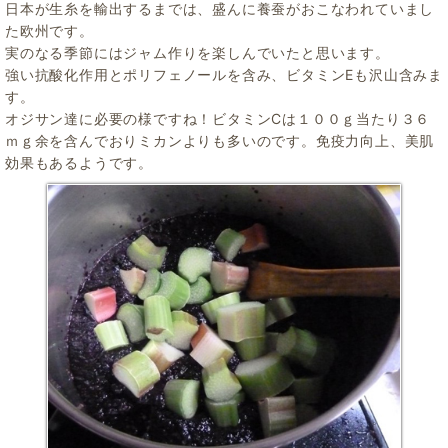
日本が生糸を輸出するまでは、盛んに養蚕がおこなわれていまし
た欧州です。
実のなる季節にはジャム作りを楽しんでいたと思います。
強い抗酸化作用とポリフェノールを含み、ビタミンEも沢山含みま
す。
オジサン達に必要の様ですね！ビタミンCは１００ｇ当たり３６
ｍｇ余を含んでおりミカンよりも多いのです。免疫力向上、美肌
効果もあるようです。