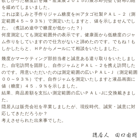
欲しかった糖度計を麺・産業展２０１５の展示即売会で財布の紐
を緩めてしまいました。
これは楽しみと手作りジャム糖度を㈱アタゴ社製ＰＡＬ－２（測
定範囲４５～９３％）で測定いたしますと、値を示しませんでし
た。（煮詰め途中で糖度が低かった？）
何度測定しても測定範囲外の表示です。健康面から低糖度のジャ
ム作りをしていますので仕方がないと諦めたのです。でもね！も
しかしたらと、ＨＰからメールにて相談をいたしました。
幾度かマーケティング部担当者と誠意ある遣り取りをいたしまし
た。自宅訪問を固辞し、自作ジャムとＰＡＬ－２を携え訪問した
のです。用意いただいたのは測定範囲の広いＰＡＬ-Ｊ（測定範囲
００～９３％）です。自作ジャムを測定いたしますと液晶画面に
値（糖度）４５．９％を示しました。
結果、商品差額を支払い測定範囲の広いＰＡＬ-Jに交換戴きまし
た。
隠居人は販売会社を卒業しましたが、現役時代、誠実・誠意に対
応してきただろうか？
考えさせられた出来事でした。