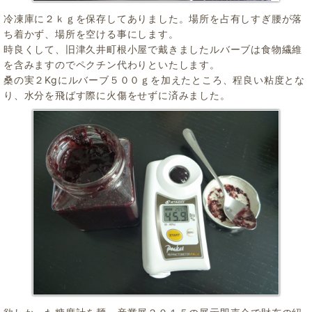
冷凍庫に２ｋｇを保存してありました。場所を占有しすぎ腰が落
ち着かず、場所を空ける事にします。
時良くして、旧津久井町根小屋で戴きましたルバーブは食物繊維
を含みますのでペクチン代わりといたします。
桑の実２Kgにルバーブ５００ｇを加えたところ、程良い粘度とな
り、水分を飛ばす際に火傷をせずに済みました。