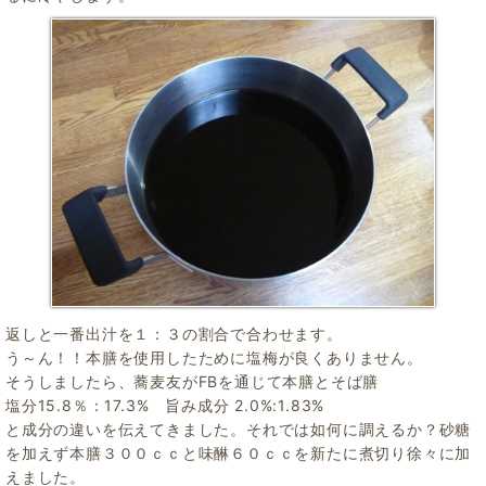
返しと一番出汁を１：３の割合で合わせます。
う～ん！！本膳を使用したために塩梅が良くありません。
そうしましたら、蕎麦友がFBを通じて本膳とそば膳
塩分15.8％：17.3% 旨み成分 2.0%:1.83%
と成分の違いを伝えてきました。それでは如何に調えるか？砂糖
を加えず本膳３００ｃｃと味醂６０ｃｃを新たに煮切り徐々に加
えました。