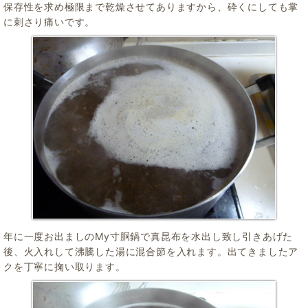
保存性を求め極限まで乾燥させてありますから、砕くにしても掌
に刺さり痛いです。
年に一度お出ましのMy寸胴鍋で真昆布を水出し致し引きあげた
後、火入れして沸騰した湯に混合節を入れます。出てきましたア
クを丁寧に掬い取ります。