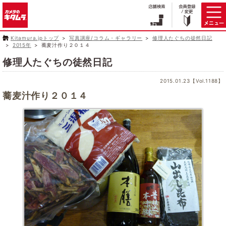
Kitamura.jpトップ
写真講座/コラム・ギャラリー
修理人たぐちの徒然日記
2015年
蕎麦汁作り２０１４
修理人たぐちの徒然日記
2015.01.23【Vol.1188】
蕎麦汁作り２０１４