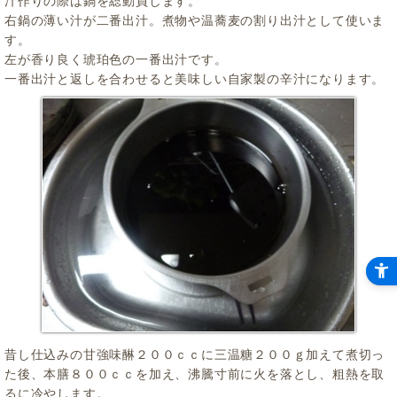
汁作りの際は鍋を総動員します。
右鍋の薄い汁が二番出汁。煮物や温蕎麦の割り出汁として使いま
す。
左が香り良く琥珀色の一番出汁です。
一番出汁と返しを合わせると美味しい自家製の辛汁になります。
昔し仕込みの甘強味醂２００ｃｃに三温糖２００ｇ加えて煮切っ
た後、本膳８００ｃｃを加え、沸騰寸前に火を落とし、粗熱を取
るに冷やします。