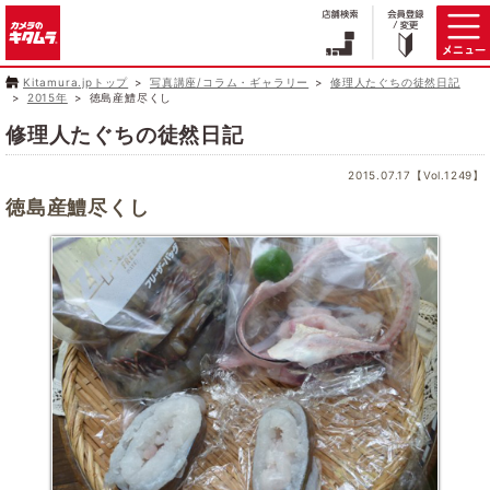
Kitamura.jpトップ
写真講座/コラム・ギャラリー
修理人たぐちの徒然日記
2015年
徳島産鱧尽くし
修理人たぐちの徒然日記
2015.07.17【Vol.1249】
徳島産鱧尽くし