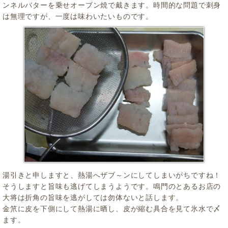
ンネルバターを乗せオーブン焼で戴きます。時間的な問題で刺身
は無理ですが、一度は味わいたいものです。
湯引きと申しますと、熱湯へザブ～ンにしてしまいがちですね！
そうしますと旨味も逃げてしまうようです。鳴門のとあるお店の
大将は折角の旨味を逃がしては勿体ないと話します。
金笊に皮を下側にして熱湯に晒し、皮が縮む具合を見て氷水で〆
ます。