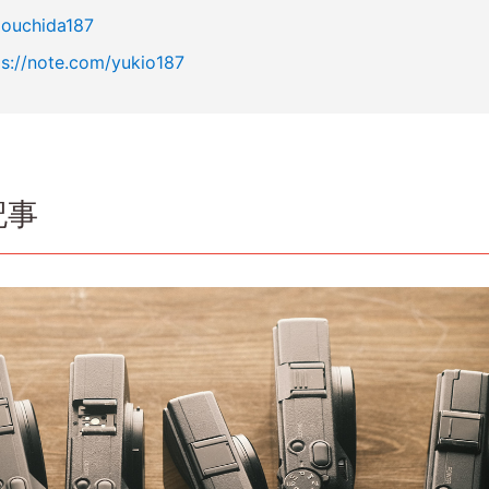
iouchida187
ps://note.com/yukio187
記事