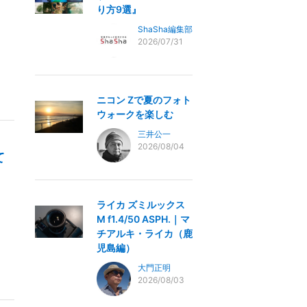
り方9選』
ShaSha編集部
2026/07/31
ニコン Zで夏のフォト
ウォークを楽しむ
三井公一
2026/08/04
て
ライカ ズミルックス
M f1.4/50 ASPH.｜マ
チアルキ・ライカ（鹿
児島編）
大門正明
2026/08/03