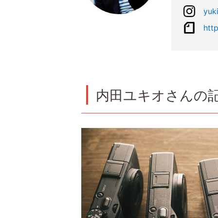
yuk
htt
内田ユキオさんの