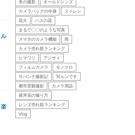
冬の撮影
オールドレンズ
カメラバッグの中身
スイレン
花火
ハスの花
まるで〇〇のような写真
ィル
スマホのカメラ機能
雨
カメラ売れ筋ランキング
ヒマワリ
アジサイ
フィルムカメラ
モノクロ
サバンナ撮影記
写ルンです
都市景観撮影
カメラ用語
彼岸花の撮り方
レンズ売れ筋ランキング
と楽
Vlog