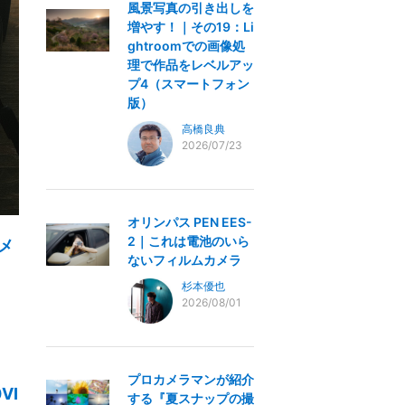
風景写真の引き出しを
増やす！｜その19：Li
ghtroomでの画像処
理で作品をレベルアッ
プ4（スマートフォン
版）
高橋良典
2026/07/23
オリンパス PEN EES-
2｜これは電池のいら
メ
ないフィルムカメラ
杉本優也
2026/08/01
プロカメラマンが紹介
VI
する『夏スナップの撮