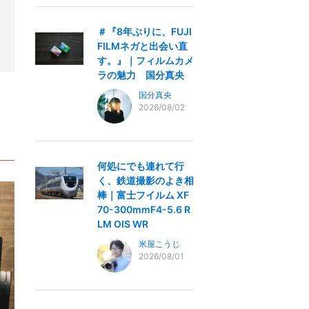
＃『8年ぶりに、FUJI
FILMネガと出会い直
す。』｜フィルムカメ
ラの魅力 国分真央
国分真央
2026/08/02
何処にでも連れて行
く、鉄道撮影のよき相
棒｜富士フイルム XF
70-300mmF4-5.6 R
LM OIS WR
米屋こうじ
2026/08/01