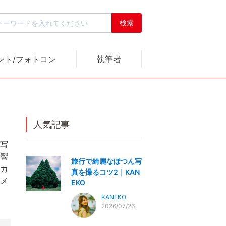
ント/フォトコン
執筆者
人気記事
写
響
旅行で綺麗なぽつん写
カ
真を撮るコツ2｜KAN
メ
EKO
KANEKO
2026/07/26