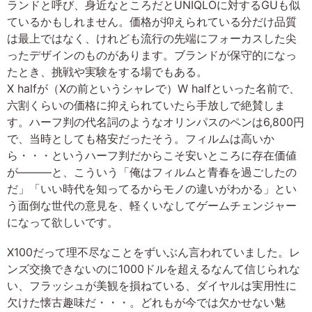
ランドと呼び、身近なところだとUNIQLOに対するGUも似
ているかもしれません。価格が抑えられている分だけ品質
は最上ではなく、けれども流行の先端にフォーカスした尖
ったデザインのものがあります。ブランドが保守的になっ
たとき、挑戦や実験をする場でもある。
X halfが（Xの前というシャレで）W halfといった名前で、
六割くらいの価格に抑えられていたら手放しで絶賛しま
す。ハーフ判の代名詞のようなオリンパスのペンは6,800円
で、当時としても格安だったそう。フィルムは高いか
ら・・・というハーフ判だからこそ安いところに存在価値
が———と、こういう「俺はフィルムと青春を過ごしたの
だ」「いい時代を知ってるからモノの違いがわかる」とい
う面倒な世代の意見を、軽くいなしてゲームチェンジャー
になって欲しいです。
X100だって理不尽なことをずいぶん言われていました。レ
ンズ交換できないのに1000ドルを超えるなんて信じられな
い、フラッシュが美観を損ねている、ダイヤルは実用性に
欠けた懐古趣味だ・・・。どれもが今では欠かせない魅