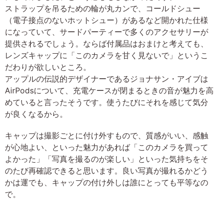
ストラップを吊るための輪が丸カンで、コールドシュー
（電子接点のないホットシュー）があるなど開かれた仕様
になっていて、サードパーティーで多くのアクセサリーが
提供されるでしょう。ならば付属品はおまけと考えても、
レンズキャップに「このカメラを甘く見ないで」というこ
だわりが欲しいところ。
アップルの伝説的デザイナーであるジョナサン・アイブは
AirPodsについて、充電ケースが閉まるときの音が魅力を高
めていると言ったそうです。使うたびにそれを感じて気分
が良くなるから。
キャップは撮影ごとに付け外すもので、質感がいい、感触
が心地よい、といった魅力があれば「このカメラを買って
よかった」「写真を撮るのが楽しい」といった気持ちをそ
のたび再確認できると思います。良い写真が撮れるかどう
かは運でも、キャップの付け外しは誰にとっても平等なの
で。