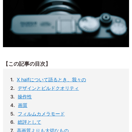
【この記事の目次】
X halfについて語るとき、我々の
デザインとビルドクオリティ
操作性
画質
フィルムカメラモード
総評として
高画質よりも大切なもの