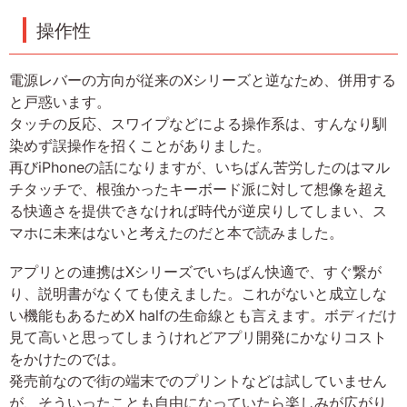
操作性
電源レバーの方向が従来のXシリーズと逆なため、併用する
と戸惑います。
タッチの反応、スワイプなどによる操作系は、すんなり馴
染めず誤操作を招くことがありました。
再びiPhoneの話になりますが、いちばん苦労したのはマル
チタッチで、根強かったキーボード派に対して想像を超え
る快適さを提供できなければ時代が逆戻りしてしまい、ス
マホに未来はないと考えたのだと本で読みました。
アプリとの連携はXシリーズでいちばん快適で、すぐ繋が
り、説明書がなくても使えました。これがないと成立しな
い機能もあるためX halfの生命線とも言えます。ボディだけ
見て高いと思ってしまうけれどアプリ開発にかなりコスト
をかけたのでは。
発売前なので街の端末でのプリントなどは試していません
が、そういったことも自由になっていたら楽しみが広がり