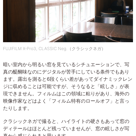
FUJIFILM X-Pro3, CLASSIC Neg.（クラシックネガ）
暗い室内から明るい窓を見ているシチュエーションで、写
真の醍醐味なのにデジタルが苦手にしている条件でもあり
ます。露出を測ると6段くらい差があってダイナミックレン
ジに収めることは可能ですが、そうなると「眩しさ」が表
現できません。フィルムはこの領域に粘りがあり、海外の
映像作家などはよく「フィルム特有のロールオフ」と言っ
たりします。
クラシックネガで撮ると、ハイライトの硬さもあって窓の
ディテールはほとんど残っていませんが、窓の眩しさが写
真から感じられると思います。