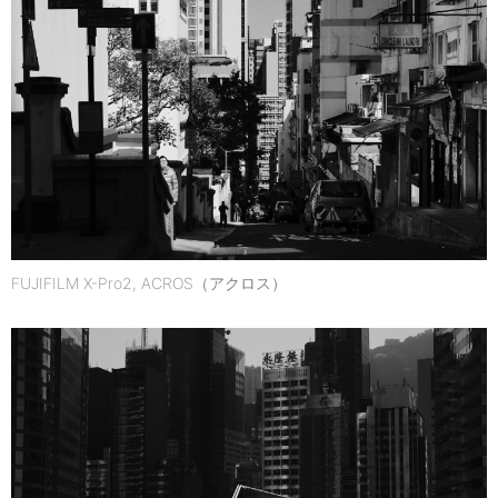
FUJIFILM X-Pro2, ACROS（アクロス）