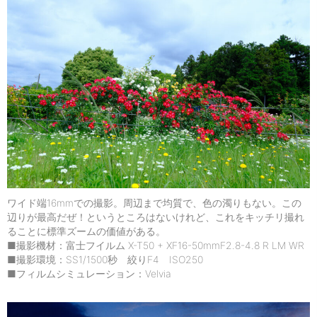
ワイド端16mmでの撮影。周辺まで均質で、色の濁りもない。この
辺りが最高だぜ！というところはないけれど、これをキッチリ撮れ
ることに標準ズームの価値がある。
■撮影機材：富士フイルム X-T50 + XF16-50mmF2.8-4.8 R LM WR
■撮影環境：SS1/1500秒 絞りF4 ISO250
■フィルムシミュレーション：Velvia