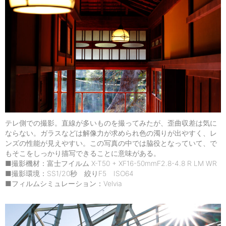
テレ側での撮影。直線が多いものを撮ってみたが、歪曲収差は気に
ならない。ガラスなどは解像力が求められ色の濁りが出やすく、レ
ンズの性能が見えやすい。この写真の中では脇役となっていて、で
もそこをしっかり描写できることに意味がある。
■撮影機材：富士フイルム X-T50 + XF16-50mmF2.8-4.8 R LM WR
■撮影環境：SS1/20秒 絞りF5 ISO64
■フィルムシミュレーション：Velvia