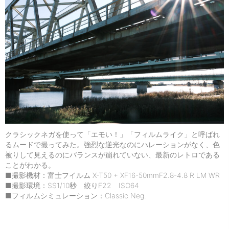
クラシックネガを使って「エモい！」「フィルムライク」と呼ばれ
るムードで撮ってみた。強烈な逆光なのにハレーションがなく、色
被りして見えるのにバランスが崩れていない、最新のレトロである
ことがわかる。
■撮影機材：富士フイルム X-T50 + XF16-50mmF2.8-4.8 R LM WR
■撮影環境：SS1/10秒 絞りF22 ISO64
■フィルムシミュレーション：Classic Neg.