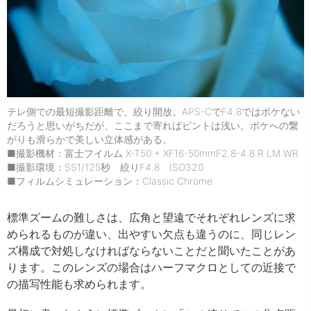
テレ側での最短撮影距離で、絞り開放。APS-CでF4.8ではボケない
だろうと思いがちだが、ここまで寄ればピントは浅い。ボケへの繋
がりも滑らかで美しい立体感がある。
■撮影機材：富士フイルム X-T50 + XF16-50mmF2.8-4.8 R LM WR
■撮影環境：SS1/125秒 絞りF4.8 ISO320
■フィルムシミュレーション：Classic Chrome
標準ズームの難しさは、広角と望遠でそれぞれレンズに求
められるものが違い、出やすい欠点も違うのに、同じレン
ズ構成で対処しなければならないことだと聞いたことがあ
ります。このレンズの場合はハーフマクロとしての近接で
の描写性能も求められます。