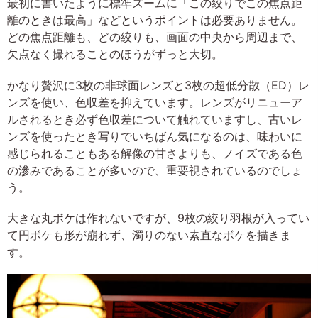
最初に書いたように標準ズームに「この絞りでこの焦点距
離のときは最高」などというポイントは必要ありません。
どの焦点距離も、どの絞りも、画面の中央から周辺まで、
欠点なく撮れることのほうがずっと大切。
かなり贅沢に3枚の非球面レンズと3枚の超低分散（ED）レ
ンズを使い、色収差を抑えています。レンズがリニューア
ルされるとき必ず色収差について触れていますし、古いレ
ンズを使ったとき写りでいちばん気になるのは、味わいに
感じられることもある解像の甘さよりも、ノイズである色
の滲みであることが多いので、重要視されているのでしょ
う。
大きな丸ボケは作れないですが、9枚の絞り羽根が入ってい
て円ボケも形が崩れず、濁りのない素直なボケを描きま
す。