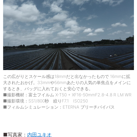
この広がりとスケール感は18mmだと出なかったもので 16mmに拡
大されたおかげ。33mmや56mmあたりの人気の単焦点をメインに
するとき、バッグに入れておくと安心できる。
■撮影機材：富士フイルム X-T50 + XF16-50mmF2.8-4.8 R LM WR
■撮影環境：SS1/800秒 絞りF7.1 ISO250
■フィルムシミュレーション：ETERNA ブリーチバイパス
■写真家：
内田ユキオ