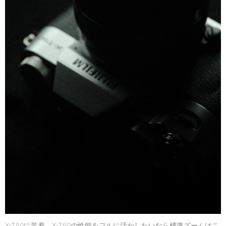
X-T50に装着。X-T50の性能をフルに活かしたいなら標準ズームはこ