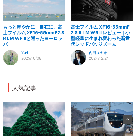
もっと軽やかに、自在に、富
富士フイルム XF16-55mmF
士フイルム XF16-55mmF2.8
2.8 R LM WR II レビュー｜小
R LM WR IIと巡ったヨーロッ
型軽量に生まれ変わった新世
パ
代レッドバッジズーム
Yuri
内田ユキオ
2025/10/08
2024/12/24
人気記事