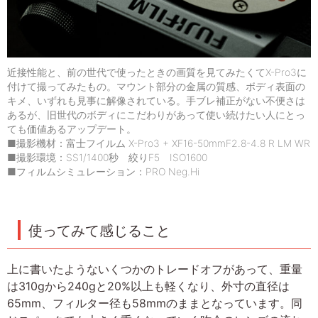
近接性能と、前の世代で使ったときの画質を見てみたくてX-Pro3に
付けて撮ってみたもの。マウント部分の金属の質感、ボディ表面の
キメ、いずれも見事に解像されている。手ブレ補正がない不便さは
あるが、旧世代のボディにこだわりがあって使い続けたい人にとっ
ても価値あるアップデート。
■撮影機材：富士フイルム X-Pro3 + XF16-50mmF2.8-4.8 R LM WR
■撮影環境：SS1/1400秒 絞りF5 ISO1600
■フィルムシミュレーション：PRO Neg.Hi
使ってみて感じること
上に書いたようないくつかのトレードオフがあって、重量
は310gから240gと20%以上も軽くなり、外寸の直径は
65mm、フィルター径も58mmのままとなっています。同