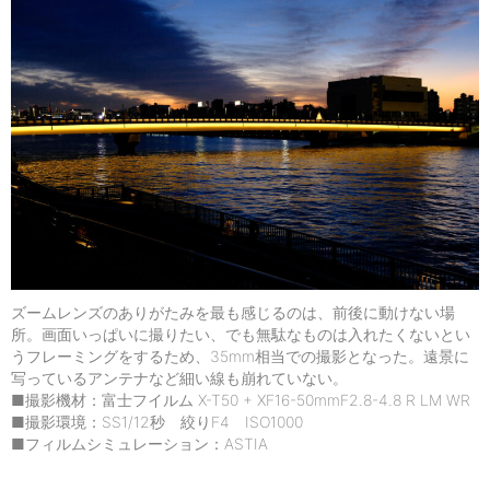
ズームレンズのありがたみを最も感じるのは、前後に動けない場
所。画面いっぱいに撮りたい、でも無駄なものは入れたくないとい
うフレーミングをするため、35mm相当での撮影となった。遠景に
写っているアンテナなど細い線も崩れていない。
■撮影機材：富士フイルム X-T50 + XF16-50mmF2.8-4.8 R LM WR
■撮影環境：SS1/12秒 絞りF4 ISO1000
■フィルムシミュレーション：ASTIA