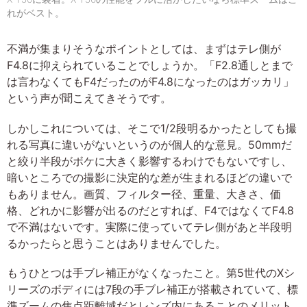
れがベスト。
不満が集まりそうなポイントとしては、まずはテレ側が
F4.8に抑えられていることでしょうか。「F2.8通しとまで
は言わなくてもF4だったのがF4.8になったのはガッカリ」
という声が聞こえてきそうです。
しかしこれについては、そこで1/2段明るかったとしても撮
れる写真に違いがないというのが個人的な意見。50mmだ
と絞り半段がボケに大きく影響するわけでもないですし、
暗いところでの撮影に決定的な差が生まれるほどの違いで
もありません。画質、フィルター径、重量、大きさ、価
格、どれかに影響が出るのだとすれば、F4ではなくてF4.8
で不満はないです。実際に使っていてテレ側があと半段明
るかったらと思うことはありませんでした。
もうひとつは手ブレ補正がなくなったこと。第5世代のXシ
リーズのボディには7段の手ブレ補正が搭載されていて、標
準ズームの焦点距離域だとレンズ内にあることのメリット