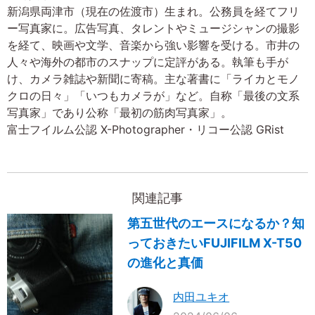
新潟県両津市（現在の佐渡市）生まれ。公務員を経てフリ
ー写真家に。広告写真、タレントやミュージシャンの撮影
を経て、映画や文学、音楽から強い影響を受ける。市井の
人々や海外の都市のスナップに定評がある。執筆も手が
け、カメラ雑誌や新聞に寄稿。主な著書に「ライカとモノ
クロの日々」「いつもカメラが」など。自称「最後の文系
写真家」であり公称「最初の筋肉写真家」。
富士フイルム公認 X-Photographer・リコー公認 GRist
関連記事
第五世代のエースになるか？知
っておきたいFUJIFILM X-T50
の進化と真価
内田ユキオ