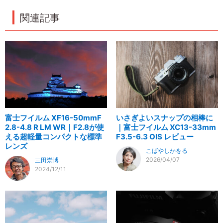
関連記事
富士フイルム XF16-50mmF
いさぎよいスナップの相棒に
2.8-4.8 R LM WR｜F2.8が使
｜富士フイルム XC13-33mm
える超軽量コンパクトな標準
F3.5-6.3 OIS レビュー
レンズ
こばやしかをる
2026/04/07
三田崇博
2024/12/11