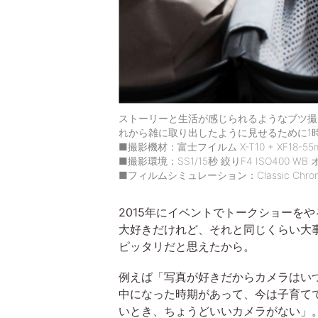
ストーリーと生活が感じられるようなブツ撮
れから雑に取り出したように見せるために1
■撮影機材：富士フイルム X-T10 + XF18-55mmF
■撮影環境：SS1/15秒 絞りF4 ISO400 WB 
■フィルムシミュレーション：Classic Chro
2015年にイベントでトークショーを
大好きだけれど、それと同じくらい大事
ピッタリだと思えたから。
例えば「写真が好きだからカメラはい
中になった時期があって、今は子育て
いとき、ちょうどいいカメラがない」