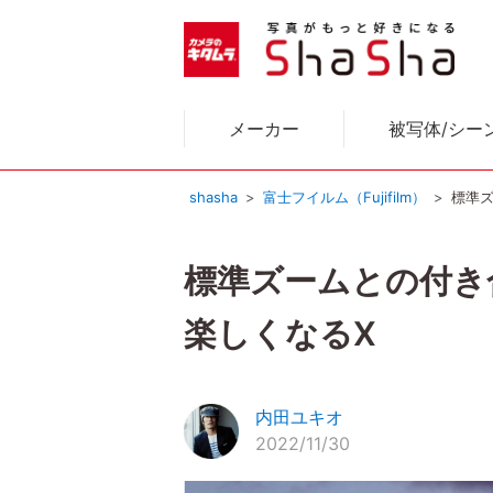
メーカー
被写体/シー
shasha
富士フイルム（Fujifilm）
標準ズ
標準ズームとの付き合い方
楽しくなるX
内田ユキオ
2022/11/30