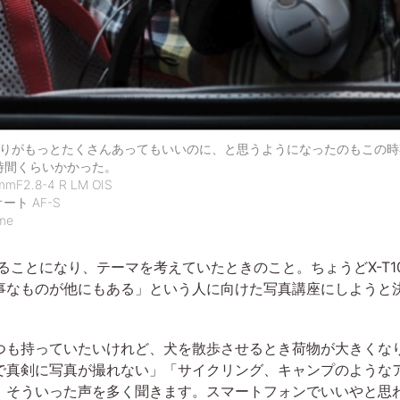
りがもっとたくさんあってもいいのに、と思うようになったのもこの時
時間くらいかかった。
2.8-4 R LM OIS
オート AF-S
me
やることになり、テーマを考えていたときのこと。ちょうどX-T
なものが他にもある」という人に向けた写真講座にしようと決め
つも持っていたいけれど、犬を散歩させるとき荷物が大きくな
で真剣に写真が撮れない」「サイクリング、キャンプのような
。そういった声を多く聞きます。スマートフォンでいいやと思