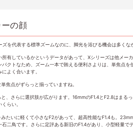
カーの顔
 OISはXシリーズを代表する標準ズームなのに、脚光を浴びる機会は多
い所有しているかというデータがあって、Xシリーズは他メー
ンパクトなため、ズーム一本で賄える便利さよりは、単焦点を
みによく合います。
的な単焦点がずらっと揃っていますね。
と、さらに選択肢が広がります。16mmのF1.4とF2.8はま
いくらい。
みたいに軽くて小さなF2があって、超高性能なF1.4も。23m
石二鳥です。さらに定評ある新旧のF1.4があり、小型軽量で