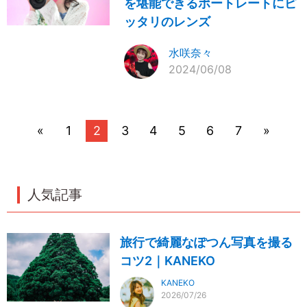
を堪能できるポートレートにピ
ッタリのレンズ
水咲奈々
2024/06/08
«
1
2
3
4
5
6
7
»
人気記事
旅行で綺麗なぽつん写真を撮る
コツ2｜KANEKO
KANEKO
2026/07/26