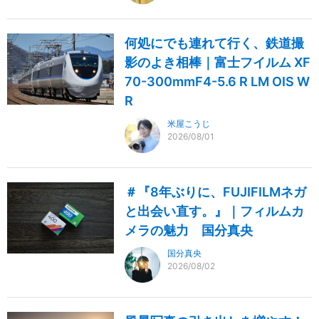
何処にでも連れて行く、鉄道撮
影のよき相棒｜富士フイルム XF
70-300mmF4-5.6 R LM OIS W
R
米屋こうじ
2026/08/01
＃『8年ぶりに、FUJIFILMネガ
と出会い直す。』｜フィルムカ
メラの魅力 国分真央
国分真央
2026/08/02