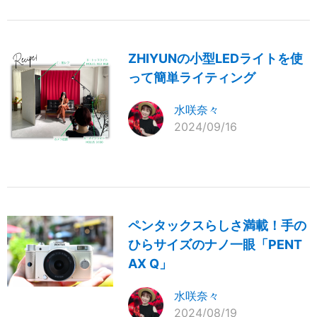
ZHIYUNの小型LEDライトを使
って簡単ライティング
水咲奈々
2024/09/16
ペンタックスらしさ満載！手の
ひらサイズのナノ一眼「PENT
AX Q」
水咲奈々
2024/08/19