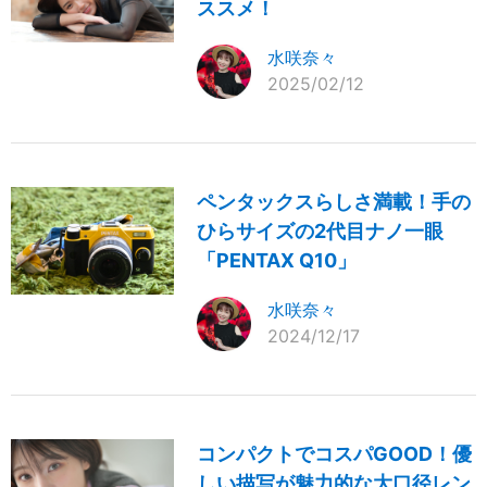
ススメ！
水咲奈々
2025/02/12
ペンタックスらしさ満載！手の
ひらサイズの2代目ナノ一眼
「PENTAX Q10」
水咲奈々
2024/12/17
コンパクトでコスパGOOD！優
しい描写が魅力的な大口径レン