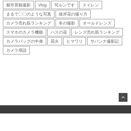
都市景観撮影
Vlog
写ルンです
スイレン
まるで〇〇のような写真
彼岸花の撮り方
カメラ売れ筋ランキング
冬の撮影
オールドレンズ
スマホのカメラ機能
ハスの花
レンズ売れ筋ランキング
カメラバッグの中身
花火
ヒマワリ
サバンナ撮影記
カメラ用語
©2026, KITAMURA Co., Ltd.
About US
お問合せ
All Rights Reserved.