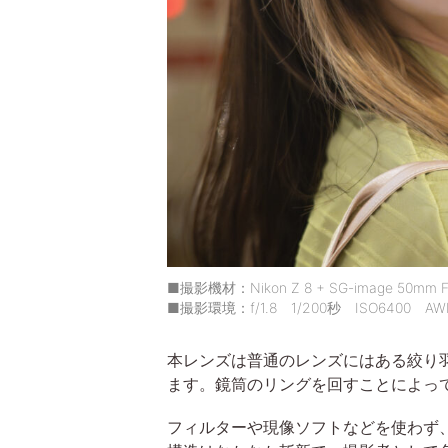
■撮影機材：Nikon Z 8 + SG-image 50m
■撮影環境：f/1.8 1/200秒 ISO6400 AW
本レンズは普通のレンズにはある絞り
ます。鏡筒のリングを回すことによっ
フィルターや現像ソフトなどを使わず