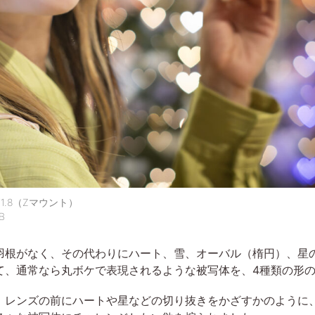
m F1.8（Zマウント）
B
羽根がなく、その代わりにハート、雪、オーバル（楕円）、星
て、通常なら丸ボケで表現されるような被写体を、4種類の形
、レンズの前にハートや星などの切り抜きをかざすかのように