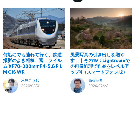
何処にでも連れて行く、鉄道
風景写真の引き出しを増や
撮影のよき相棒｜富士フイル
す！｜その19：Lightroomで
ム XF70-300mmF4-5.6 R L
の画像処理で作品をレベルア
M OIS WR
ップ4（スマートフォン版）
米屋こうじ
高橋良典
2026/08/01
2026/07/23