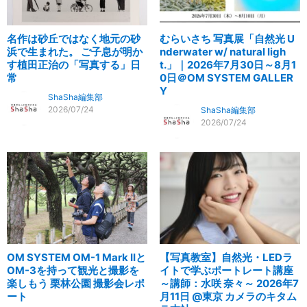
名作は砂丘ではなく地元の砂
むらいさち 写真展「自然光 U
浜で生まれた。 ご子息が明か
nderwater w/ natural ligh
す植田正治の「写真する」日
t.」｜2026年7月30日～8月1
常
0日＠OM SYSTEM GALLER
Y
ShaSha編集部
2026/07/24
ShaSha編集部
2026/07/24
OM SYSTEM OM-1 Mark IIと
【写真教室】自然光・LEDラ
OM-3を持って観光と撮影を
イトで学ぶポートレート講座
楽しもう 栗林公園 撮影会レポ
～講師：水咲 奈々～ 2026年7
ート
月11日 @東京 カメラのキタム