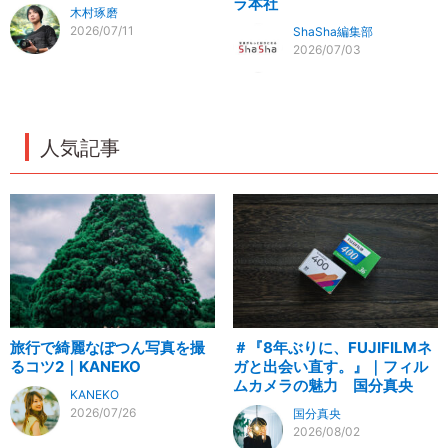
ラ本社
木村琢磨
2026/07/11
ShaSha編集部
2026/07/03
人気記事
旅行で綺麗なぽつん写真を撮
＃『8年ぶりに、FUJIFILMネ
るコツ2｜KANEKO
ガと出会い直す。』｜フィル
ムカメラの魅力 国分真央
KANEKO
2026/07/26
国分真央
2026/08/02