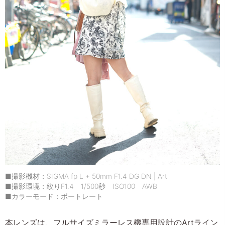
■撮影機材：SIGMA fp L + 50mm F1.4 DG DN | Art
■撮影環境：絞りF1.4 1/500秒 ISO100 AWB
■カラーモード：ポートレート
本レンズは、フルサイズミラーレス機専用設計のArtライン