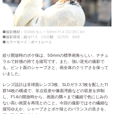
■撮影機材：SIGMA fp L + 50mm F1.4 DG DN | Art
■撮影環境：絞りF1.4 1/500秒 ISO100 AWB
■カラーモード：ポートレート
絞り開放時のボケ味は、50mmの標準画角らしい、ナチュ
ラルで好感の持てる描写です。また、強い逆光の撮影で
も、ピント面のシャープさと、画全体のクリアさを保って
いました。
レンズ設計は非球面レンズ3枚、SLDガラス1枚を配した11
群14枚の構成で、非点収差や像面湾曲などの収差を抑制
し、F1.4の開放時から、画面の隅々まで繊細で色にじみの
ない高い画質を再現とのこと。今回の撮影ではその繊細な
描写ゆえか、シャープさとボケ味とのバランスの良さを、