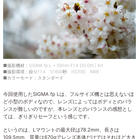
■撮影機材：SIGMA fp L + 50mm F1.4 DG DN | Art
■撮影環境：絞りF1.4 1/1600秒 ISO100 AWB
■カラーモード：スタンダード
今回使用したSIGMA fp Lは、フルサイズ機とは思えないほ
ど小型のボディなので、レンズによってはボディとのバラ
ンスが難しいのですが、本レンズとのバランスの感想とし
ては、ぎりぎりセーフという感じです。
というのは、Lマウントの最大径は78.2mm、長さは
109.5mm、質量は670gでレンズ本体だけではそれほど大き