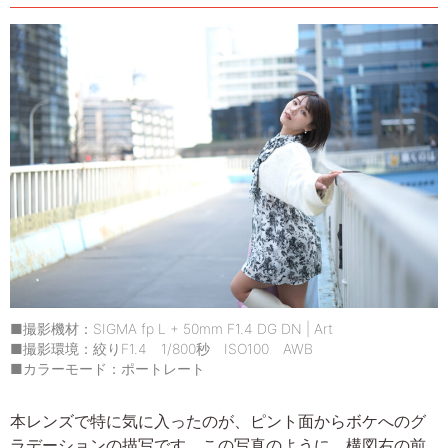
■撮影機材：SIGMA fp L + 50mm F1.4 DG DN | Art
■撮影環境：絞りF1.4 1/800秒 ISO100 AWB
■カラーモード：ポートレート
本レンズで特に気に入ったのが、ピント面からボケへのグ
ラデーションの描写です。この写真のように、構図右の前