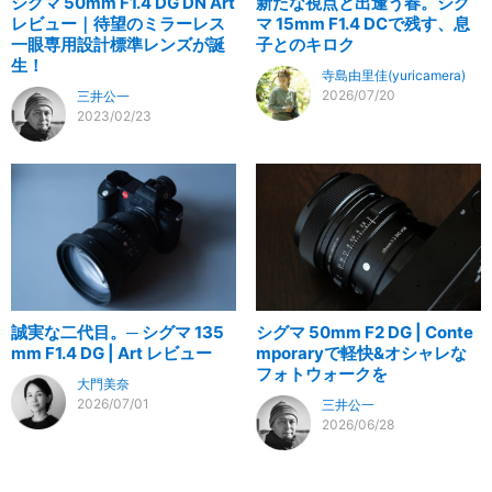
シグマ 50mm F1.4 DG DN Art
新たな視点と出逢う春。シグ
レビュー｜待望のミラーレス
マ 15mm F1.4 DCで残す、息
一眼専用設計標準レンズが誕
子とのキロク
生！
寺島由里佳(yuricamera)
2026/07/20
三井公一
2023/02/23
誠実な二代目。─ シグマ 135
シグマ 50mm F2 DG | Conte
mm F1.4 DG | Art レビュー
mporaryで軽快&オシャレな
フォトウォークを
大門美奈
2026/07/01
三井公一
2026/06/28