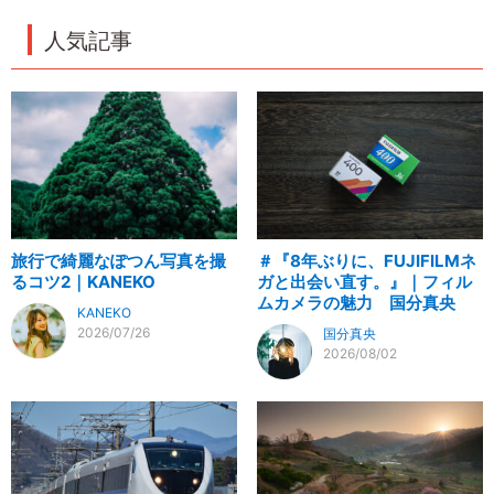
人気記事
旅行で綺麗なぽつん写真を撮
＃『8年ぶりに、FUJIFILMネ
るコツ2｜KANEKO
ガと出会い直す。』｜フィル
ムカメラの魅力 国分真央
KANEKO
2026/07/26
国分真央
2026/08/02