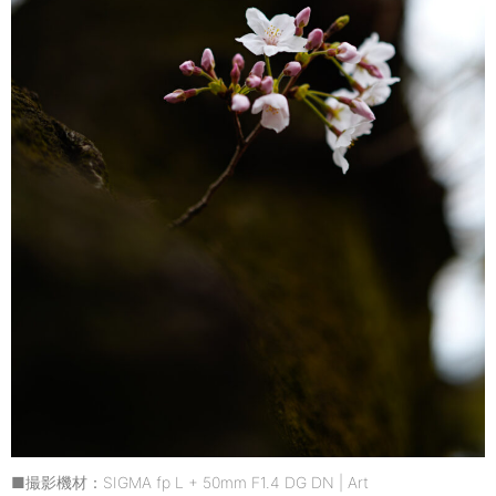
■撮影機材：SIGMA fp L + 50mm F1.4 DG DN | Art