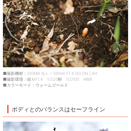
■撮影機材：SIGMA fp L + 50mm F1.4 DG DN | Art
■撮影環境：絞りF1.4 1/320秒 ISO100 AWB
■カラーモード：ウォームゴールド
ボディとのバランスはセーフライン