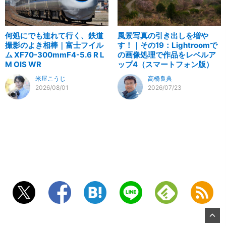
何処にでも連れて行く、鉄道
風景写真の引き出しを増や
撮影のよき相棒｜富士フイル
す！｜その19：Lightroomで
ム XF70-300mmF4-5.6 R L
の画像処理で作品をレベルア
M OIS WR
ップ4（スマートフォン版）
米屋こうじ
高橋良典
2026/08/01
2026/07/23