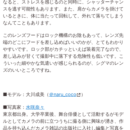
なると、ストレスを感じるのと同時に、シャッターチャン
スを逃す可能性もあります。また、肩からカメラを掛けて
いるときに、体に当たって回転して、外れて落ちてしまう
なんてこともあります。
このレンズフードはロック機構のお陰もあって、レンズ先
端のどこにフードを差し込めばいいのかが、とてもわかり
やすいです。ロック部がカチッといえば装着完了なので、
差し込みが甘くて撮影中に落下する危険性も低いです。こ
ういった細やかな気遣いが感じられるのが、シグマのレン
ズのいいところですね。
■モデル：大川成美（
＠naru_coco
）
■写真家：
水咲奈々
東京都出身。大学卒業後、舞台俳優として活動するがモデ
ルとしてカメラの前に立つうちに撮る側に興味が湧き、作
品を持ち込んだカメラ雑誌の出版社に入社し編集と写真を