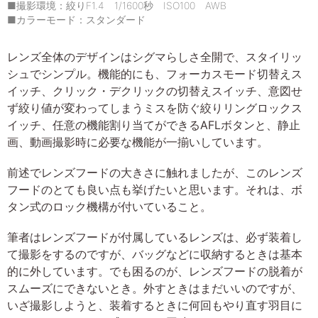
■撮影環境：絞りF1.4 1/1600秒 ISO100 AWB
■カラーモード：スタンダード
レンズ全体のデザインはシグマらしさ全開で、スタイリッ
シュでシンプル。機能的にも、フォーカスモード切替えス
イッチ、クリック・デクリックの切替えスイッチ、意図せ
ず絞り値が変わってしまうミスを防ぐ絞りリングロックス
イッチ、任意の機能割り当てができるAFLボタンと、静止
画、動画撮影時に必要な機能が一揃いしています。
前述でレンズフードの大きさに触れましたが、このレンズ
フードのとても良い点も挙げたいと思います。それは、ボ
タン式のロック機構が付いていること。
筆者はレンズフードが付属しているレンズは、必ず装着し
て撮影をするのですが、バッグなどに収納するときは基本
的に外しています。でも困るのが、レンズフードの脱着が
スムーズにできないとき。外すときはまだいいのですが、
いざ撮影しようと、装着するときに何回もやり直す羽目に