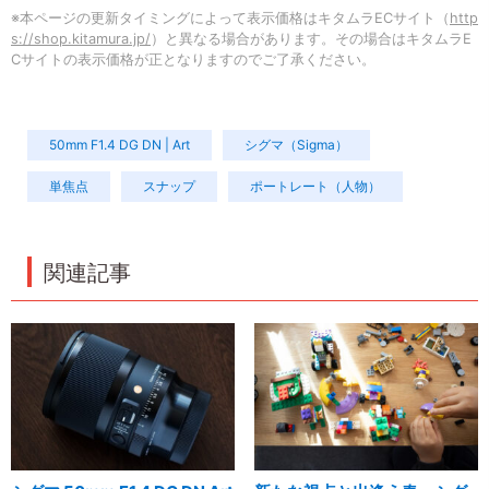
※本ページの更新タイミングによって表示価格はキタムラECサイト（
http
s://shop.kitamura.jp/
）と異なる場合があります。その場合はキタムラE
Cサイトの表示価格が正となりますのでご了承ください。
50mm F1.4 DG DN | Art
シグマ（Sigma）
単焦点
スナップ
ポートレート（人物）
関連記事