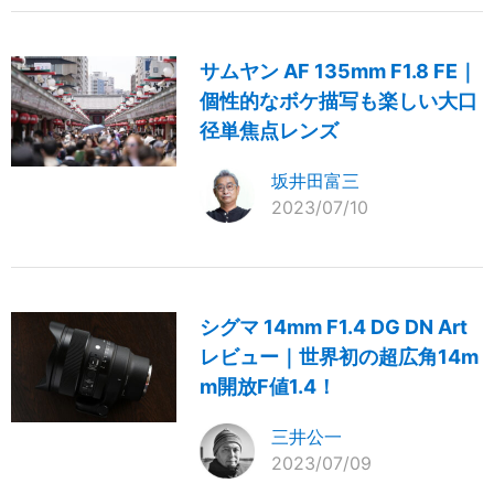
サムヤン AF 135mm F1.8 FE｜
個性的なボケ描写も楽しい大口
径単焦点レンズ
坂井田富三
2023/07/10
シグマ 14mm F1.4 DG DN Art
レビュー｜世界初の超広角14m
m開放F値1.4！
三井公一
2023/07/09