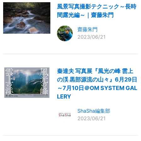
風景写真撮影テクニック～長時
間露光編～｜齋藤朱門
齋藤朱門
2023/06/21
秦達夫 写真展『風光の峰 雲上
の渓 黒部源流の山々』6月29日
～7月10日＠OM SYSTEM GAL
LERY
ShaSha編集部
2023/06/21