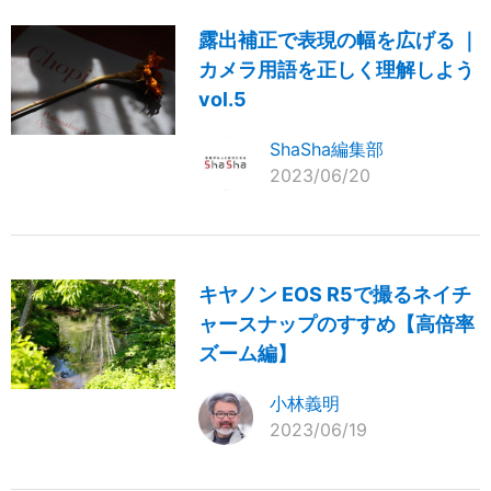
露出補正で表現の幅を広げる ｜
カメラ用語を正しく理解しよう
vol.5
ShaSha編集部
2023/06/20
キヤノン EOS R5で撮るネイチ
ャースナップのすすめ【高倍率
ズーム編】
小林義明
2023/06/19