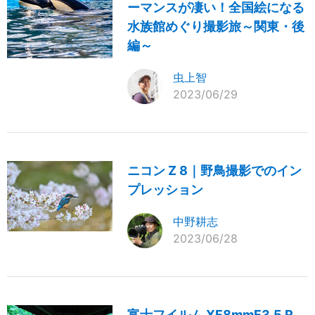
ーマンスが凄い！全国絵になる
水族館めぐり撮影旅～関東・後
編～
虫上智
2023/06/29
ニコン Z 8｜野鳥撮影でのイン
プレッション
中野耕志
2023/06/28
富士フイルム XF8mmF3.5 R