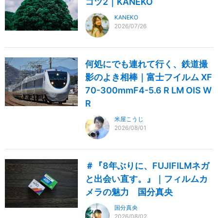
コツ2｜KANEKO
KANEKO
2026/07/26
何処にでも連れて行く、鉄道撮
影のよき相棒｜富士フイルム XF
70-300mmF4-5.6 R LM OIS W
R
米屋こうじ
2026/08/01
＃『8年ぶりに、FUJIFILMネガ
と出会い直す。』｜フィルムカ
メラの魅力 国分真央
国分真央
2026/08/02