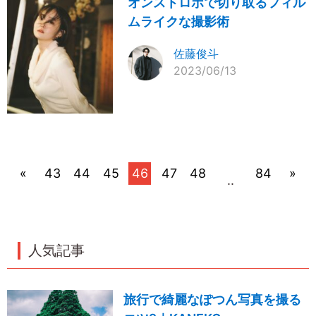
オンストロボで切り取るフィル
ムライクな撮影術
佐藤俊斗
2023/06/13
«
43
44
45
46
47
48
84
»
..
人気記事
旅行で綺麗なぽつん写真を撮る