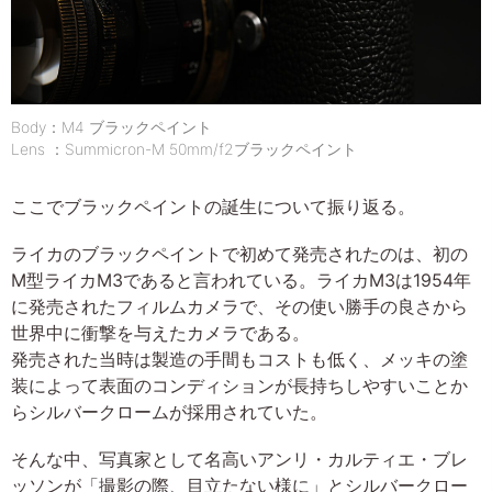
Body：M4 ブラックペイント
Lens ：Summicron-M 50mm/f2ブラックペイント
ここでブラックペイントの誕生について振り返る。
ライカのブラックペイントで初めて発売されたのは、初の
M型ライカM3であると言われている。ライカM3は1954年
に発売されたフィルムカメラで、その使い勝手の良さから
世界中に衝撃を与えたカメラである。
発売された当時は製造の手間もコストも低く、メッキの塗
装によって表面のコンディションが長持ちしやすいことか
らシルバークロームが採用されていた。
そんな中、写真家として名高いアンリ・カルティエ・ブレ
ッソンが「撮影の際、目立たない様に」とシルバークロー