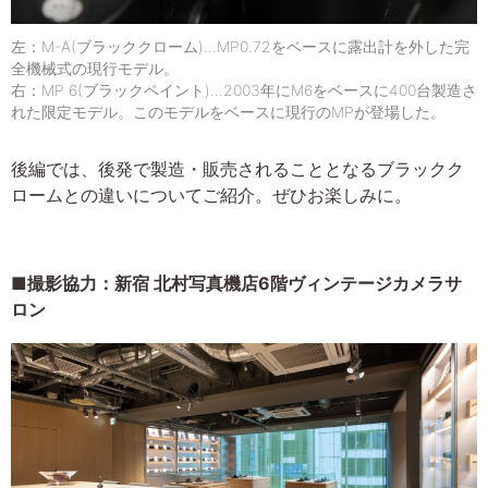
左：M-A(ブラッククローム)…MP0.72をベースに露出計を外した完
全機械式の現行モデル。
右：MP 6(ブラックペイント)…2003年にM6をベースに400台製造さ
れた限定モデル。このモデルをベースに現行のMPが登場した。
後編では、後発で製造・販売されることとなるブラックク
ロームとの違いについてご紹介。ぜひお楽しみに。
■撮影協力：新宿 北村写真機店6階ヴィンテージカメラサ
ロン