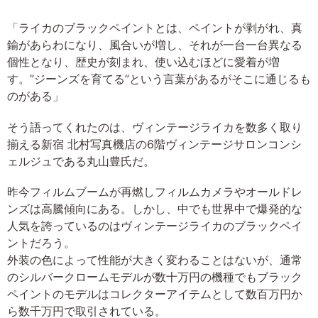
「ライカのブラックペイントとは、ペイントが剥がれ、真
鍮があらわになり、風合いが増し、それが一台一台異なる
個性となり、歴史が刻まれ、使い込むほどに愛着が増
す。”ジーンズを育てる”という言葉があるがそこに通じるも
のがある」
そう語ってくれたのは、ヴィンテージライカを数多く取り
揃える新宿 北村写真機店の6階ヴィンテージサロンコンシ
ェルジュである丸山豊氏だ。
昨今フィルムブームが再燃しフィルムカメラやオールドレ
ンズは高騰傾向にある。しかし、中でも世界中で爆発的な
人気を誇っているのはヴィンテージライカのブラックペイ
ントだろう。
外装の色によって性能が大きく変わることはないが、通常
のシルバークロームモデルが数十万円の機種でもブラック
ペイントのモデルはコレクターアイテムとして数百万円か
ら数千万円で取引されている。