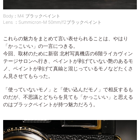
Body：M4 ブラックペイント
Lens ：Summicron-M 50mm/f2ブラックペイント
これらの魅力をまとめて言い表せられることは、やはり
「かっこいい」の一言につきる。
今回、取材のために新宿 北村写真機店の6階ライカヴィン
テージサロンへ行き、ペイントが剥げていない艶のあるモ
ノ、ペイントが剥げて真鍮と混じっているモノなどたくさ
ん見させてもらった。
「使っていないモノ」と「使い込んだモノ」で相反するも
のだが、不思議とどちらを見ても「かっこいい」と思える
のはブラックペイントが持つ魅力だろう。