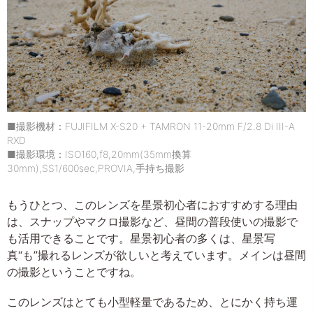
■撮影機材：FUJIFILM X-S20 + TAMRON 11-20mm F/2.8 Di III-A
RXD
■撮影環境：ISO160,f8,20mm(35mm換算
30mm),SS1/600sec,PROVIA,手持ち撮影
もうひとつ、このレンズを星景初心者におすすめする理由
は、スナップやマクロ撮影など、昼間の普段使いの撮影で
も活用できることです。星景初心者の多くは、星景写
真“も”撮れるレンズが欲しいと考えています。メインは昼間
の撮影ということですね。
このレンズはとても小型軽量であるため、とにかく持ち運