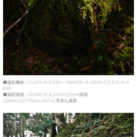
■撮影機材：FUJIFILM X-S20 + TAMRON 11-20mm F/2.8 Di III-A
RXD
■撮影環境：ISO160,f2.8,20mm(35mm換算
30mm),SS1/100sec,ASTIA,手持ち撮影