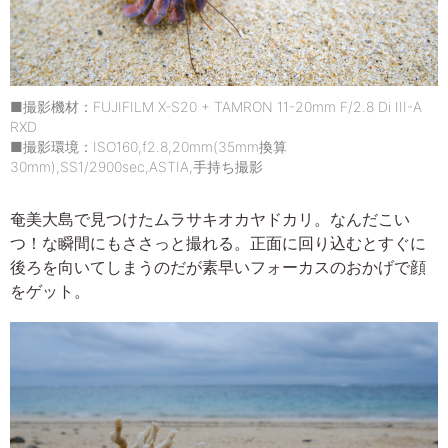
■撮影機材：FUJIFILM X-S20 + TAMRON 11-20mm F/2.8 Di III-A
RXD
■撮影環境：ISO160,f2.8,20mm(35mm換算
30mm),SS1/2900sec,ASTIA,手持ち撮影
奄美大島で見つけたムラサキオカヤドカリ。なんだこい
つ！な瞬間にもささっと撮れる。正面に回り込むとすぐに
後ろを向いてしまうのだが素早いフォーカスのおかげで顔
をゲット。