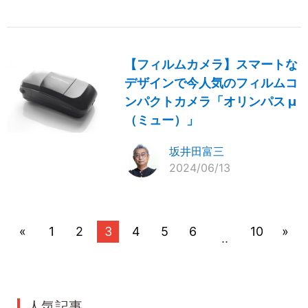
【フィルムカメラ】スマートな
デザインで今人気のフィルムコ
ンパクトカメラ「オリンパス μ
（ミュー）」
坂井田富三
2024/06/13
«
1
2
3
4
5
6
10
»
..
人気記事