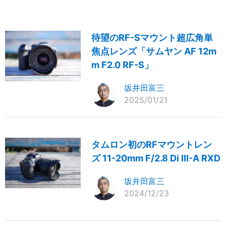
待望のRF-Sマウント超広角単
焦点レンズ「サムヤン AF 12m
m F2.0 RF-S」
坂井田富三
2025/01/21
タムロン初のRFマウントレン
ズ 11-20mm F/2.8 Di III-A RXD
坂井田富三
2024/12/23