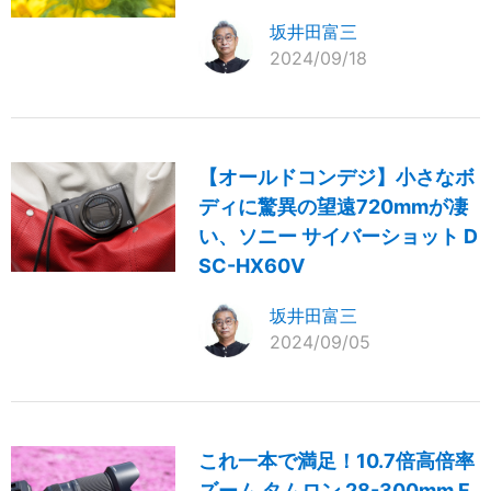
坂井田富三
2024/09/18
【オールドコンデジ】小さなボ
ディに驚異の望遠720mmが凄
い、ソニー サイバーショット D
SC-HX60V
坂井田富三
2024/09/05
これ一本で満足！10.7倍高倍率
ズーム タムロン 28-300mm F