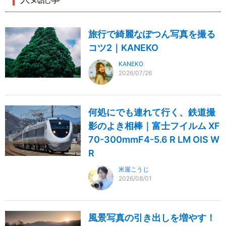
旅行で綺麗なぽつん写真を撮る
コツ2｜KANEKO
KANEKO
2026/07/26
何処にでも連れて行く、鉄道撮
影のよき相棒｜富士フイルム XF
70-300mmF4-5.6 R LM OIS W
R
米屋こうじ
2026/08/01
風景写真の引き出しを増やす！