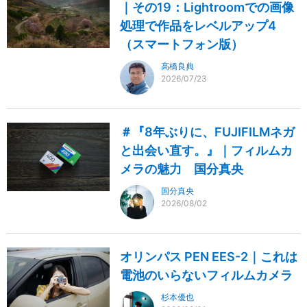
｜その19：Lightroomでの画像
処理で作品をレベルアップ4
（スマートフォン版）
高橋良典
2026/07/23
＃『8年ぶりに、FUJIFILMネガ
と出会い直す。』｜フィルムカ
メラの魅力 国分真央
国分真央
2026/08/02
オリンパス PEN EES-2｜これは
電池のいらないフィルムカメラ
杉本優也