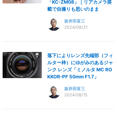
「KC-ZM08」｜リアカメラ搭
載で自撮りも思いのまま
坂井田富三
2024/08/21
落下によりレンズ先端部（フィ
ルター枠）にゆがみのあるジャ
ンク レンズ「ミノルタ MC RO
KKOR-PF 50mm F1.7」
坂井田富三
2024/08/15