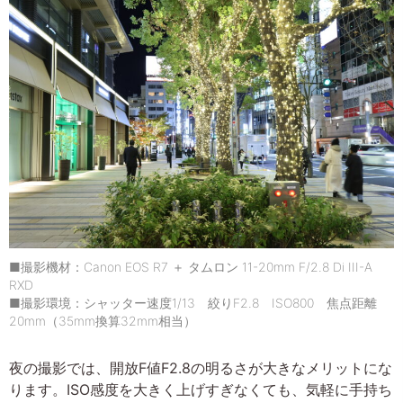
■撮影機材：Canon EOS R7 ＋ タムロン 11-20mm F/2.8 Di III-A
RXD
■撮影環境：シャッター速度1/13 絞りF2.8 ISO800 焦点距離
20mm（35mm換算32mm相当）
夜の撮影では、開放F値F2.8の明るさが大きなメリットにな
ります。ISO感度を大きく上げすぎなくても、気軽に手持ち