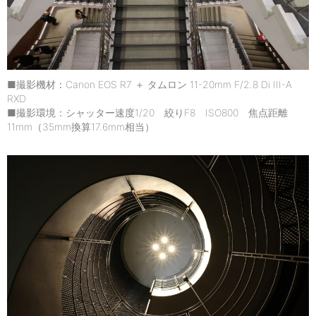
■撮影機材：Canon EOS R7 ＋ タムロン 11-20mm F/2.8 Di III-A
RXD
■撮影環境：シャッター速度1/20 絞りF8 ISO800 焦点距離
11mm（35mm換算17.6mm相当）