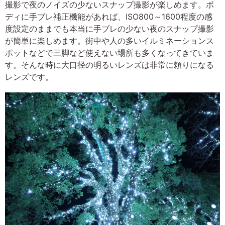
撮影で夜のノイズの少ないスナップ撮影が楽しめます。ボ
ディに手ブレ補正機能があれば、ISO800～1600程度の感
度設定のままでも本当に手ブレの少ない夜のスナップ撮影
が簡単に楽しめます。街中や人の多いイルミネーションス
ポットなどで三脚など使えない場所も多くなってきていま
す。そんな時に大口径の明るいレンズは非常に頼りになる
レンズです。