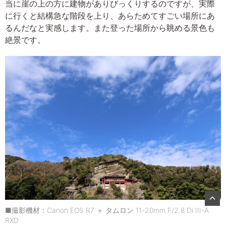
当に崖の上の方に建物がありびっくりするのですが、実際
に行くと結構急な階段を上り、あらためてすごい場所にあ
るんだなと実感します。また登った場所から眺める景色も
絶景です。
■撮影機材：Canon EOS R7 ＋ タムロン 11-20mm F/2.8 Di III-A
RXD