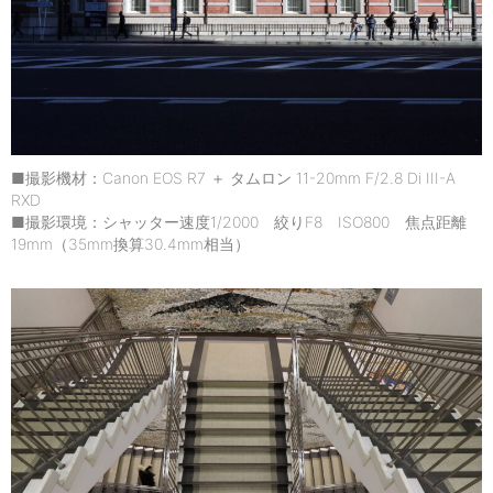
■撮影機材：Canon EOS R7 ＋ タムロン 11-20mm F/2.8 Di III-A
RXD
■撮影環境：シャッター速度1/2000 絞りF8 ISO800 焦点距離
19mm（35mm換算30.4mm相当）