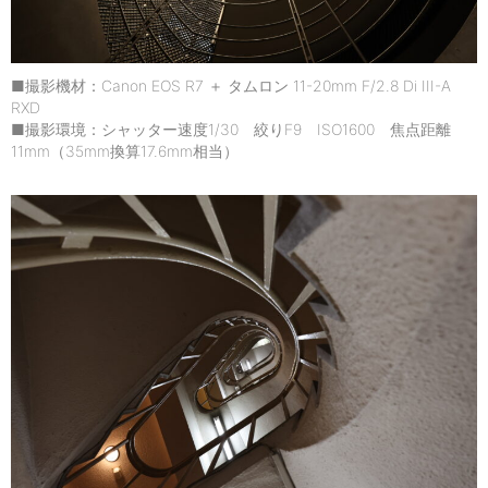
■撮影機材：Canon EOS R7 ＋ タムロン 11-20mm F/2.8 Di III-A
RXD
■撮影環境：シャッター速度1/30 絞りF9 ISO1600 焦点距離
11mm（35mm換算17.6mm相当）