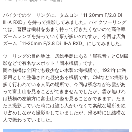
バイクでのツーリングに、タムロン「11-20mm F/2.8 Di
III-A RXD」を持って撮影してみました。バイクツーリング
では、普段は機材をあまり持って行きたくないので高倍率
ズームレンズを持っていく事が多いのですが、今回は広角
ズーム「11-20mm F/2.8 Di III-A RXD」にしてみました。
ツーリングの目的地は、房総半島にある「崖観音」とCM撮
影などで有名なスポット「岡本桟橋」です。
岡本桟橋は全国でも数少ない木製の海桟橋で、1921年に漁
業用として整備された歴史ある桟橋です。CMなどの撮影も
多く行われている人気の場所で、今回は残念ながら雲があ
って富士山を見ることができませんでしたが、雲が無けれ
ば桟橋の左前方に富士山の姿を見ることができます。たま
たま撮影していた時には誰も人がいなくて素敵な場所を独
り占めしながら撮影をしていましたが、帰る時には結構な
人で賑わっていました。