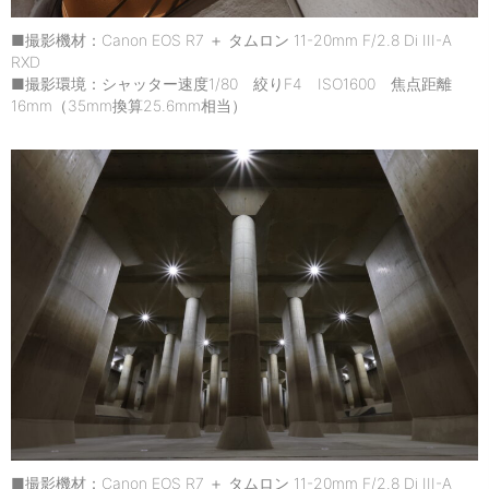
■撮影機材：Canon EOS R7 ＋ タムロン 11-20mm F/2.8 Di III-A
RXD
■撮影環境：シャッター速度1/80 絞りF4 ISO1600 焦点距離
16mm（35mm換算25.6mm相当）
■撮影機材：Canon EOS R7 ＋ タムロン 11-20mm F/2.8 Di III-A