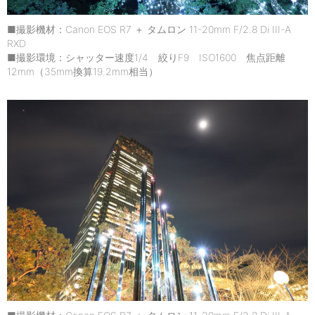
■撮影機材：Canon EOS R7 ＋ タムロン 11-20mm F/2.8 Di III-A
RXD
■撮影環境：シャッター速度1/4 絞りF9 ISO1600 焦点距離
12mm（35mm換算19.2mm相当）