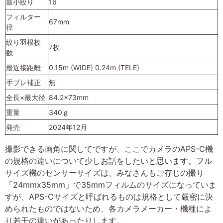
最小絞り
16
フィルター
67mm
径
絞り羽根枚
7枚
数
最近接距離
0.15m (WIDE) 0.24m (TELE)
手ブレ補正
無
全長×最大径
84.2×73mm
重量
340ｇ
発売
2024年12月
撮影できる画角に関してですが、ここでカメラのAPS-C機
の規格の違いについて少しお話をしたいと思います。フル
サイズ機のセンサーサイズは、みなさんもご存じの撮り
「24mmx35mm」で35mmフィルムのサイズになっていま
すが、APS-Cサイズと呼ばれるものは規格として厳密に決
められたものではないため、各カメラメーカー・機種によ
り若干の違いがあったりします。