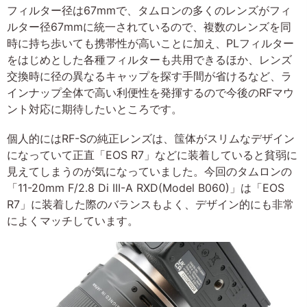
フィルター径は67mmで、タムロンの多くのレンズがフィ
ルター径67mmに統一されているので、複数のレンズを同
時に持ち歩いても携帯性が高いことに加え、PLフィルター
をはじめとした各種フィルターも共用できるほか、レンズ
交換時に径の異なるキャップを探す手間が省けるなど、ラ
インナップ全体で高い利便性を発揮するので今後のRFマウ
ント対応に期待したいところです。
個人的にはRF-Sの純正レンズは、筺体がスリムなデザイン
になっていて正直「EOS R7」などに装着していると貧弱に
見えてしまうのが気になっていました。今回のタムロンの
「11-20mm F/2.8 Di III-A RXD(Model B060)」は「EOS
R7」に装着した際のバランスもよく、デザイン的にも非常
によくマッチしています。