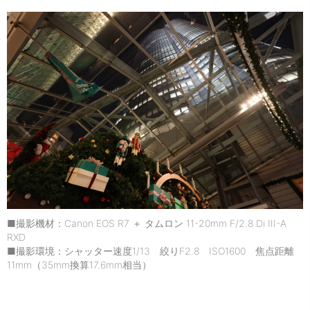
■撮影機材：Canon EOS R7 ＋ タムロン 11-20mm F/2.8 Di III-A
RXD
■撮影環境：シャッター速度1/13 絞りF2.8 ISO1600 焦点距離
11mm（35mm換算17.6mm相当）