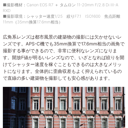
■撮影機材：Canon EOS R7 ＋ タムロン 11-20mm F/2.8 Di III-A
RXD
■撮影環境：シャッター速度1/25 絞りF7.1 ISO1600 焦点距離
11mm（35mm換算17.6mm相当）
広角系レンズは都市風景の建築物の撮影には欠かせないレ
ンズです。APS-C機でも35mm換算で17.6mm相当の画角で
撮影する事ができるので、非常に便利なレンズになりま
す。開放F値が明るいレンズなので、いざとなれば絞りを開
けてシャッター速度を稼ぐこともできるのは大きなメリッ
トになります。全体的に歪曲収差もよく抑えられているの
で直線の多い建築物を撮影しても安心感があります。