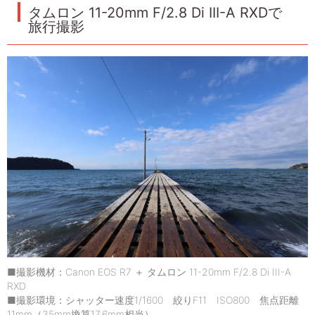
タムロン 11-20mm F/2.8 Di III-A RXDで
旅行撮影
■撮影機材：Canon EOS R7 ＋ タムロン 11-20mm F/2.8 Di III-A
RXD
■撮影環境：シャッター速度1/1600 絞りF11 ISO800 焦点距離
11mm（35mm換算17.6mm相当）