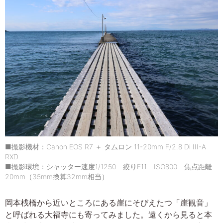
■撮影機材：Canon EOS R7 ＋ タムロン 11-20mm F/2.8 Di III-A
RXD
■撮影環境：シャッター速度1/1250 絞りF11 ISO800 焦点距離
20mm（35mm換算32mm相当）
岡本桟橋から近いところにある崖にそびえたつ「崖観音」
と呼ばれる大福寺にも寄ってみました。遠くから見ると本