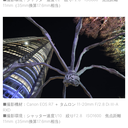
11mm（35mm換算17.6mm相当）
■撮影機材：Canon EOS R7 ＋ タムロン 11-20mm F/2.8 Di III-A
RXD
■撮影環境：シャッター速度1/10 絞りF2.8 ISO1600 焦点距離
11mm（35mm換算17.6mm相当）