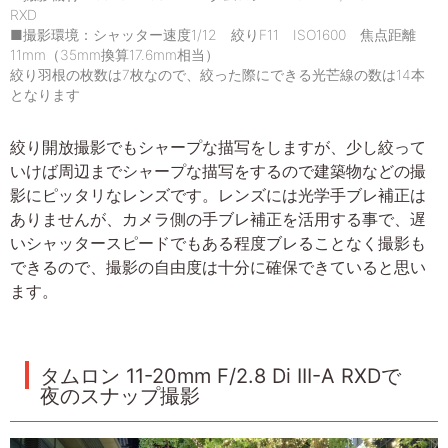
RXD
■撮影環境：シャッター速度1/12 絞りF11 ISO1600 焦点距離
11mm（35mm換算17.6mm相当）
絞り羽根の枚数は7枚なので、絞った際にできる光芒線の数は14本
となります
絞り開放撮影でもシャープな描写をしますが、少し絞って
いけば周辺までシャープな描写をするので建築物などの撮
影にピッタリなレンズです。レンズには光学手ブレ補正は
ありませんが、カメラ側の手ブレ補正を活用する事で、遅
いシャッタースピードでもある程度ブレることなく撮影も
できるので、撮影の自由度は十分に確保できていると思い
ます。
タムロン 11-20mm F/2.8 Di III-A RXDで
夜のスナップ撮影