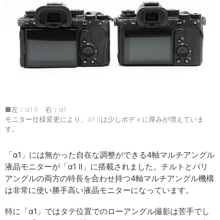
■左：α1 II 右：α1
モニター仕様変更により、α1 IIは少しボディに厚みが増えていま
す。
「α1」には無かった自在な調整ができる4軸マルチアングル
液晶モニターが「α1 II」に搭載されました。チルトとバリ
アングルの両方の特長を合わせ持つ4軸マルチアングル機構
は非常に使い勝手高い液晶モニターになっています。
特に「α1」ではタテ位置でのローアングル撮影は苦手でし