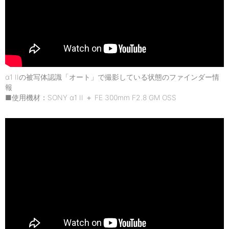
α1 IIの被写体認識「オート」で撮影している状態のファインダー情
報
■使用機材：SONY α1 II ＋ FE 300mm F2.8 GM OSS