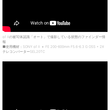
α1 IIの被写体認識「オート」で撮影している状態のファインダー情
報
■使用機材：SONY α1 II ＋ FE 200-600mm F5.6-6.3 G OSS + 2X
テレコンバーターSEL20TC