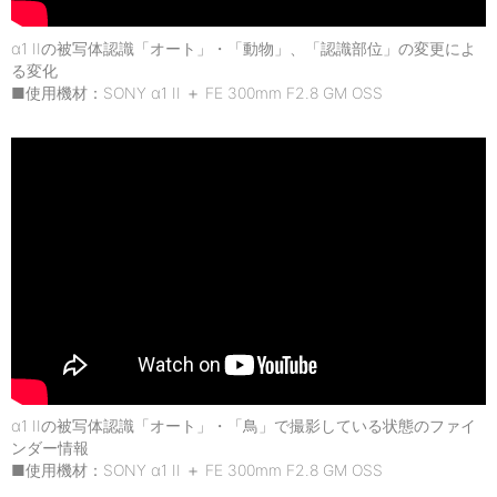
α1 IIの被写体認識「オート」・「動物」、「認識部位」の変更によ
る変化
■使用機材：SONY α1 II ＋ FE 300mm F2.8 GM OSS
α1 IIの被写体認識「オート」・「鳥」で撮影している状態のファイ
ンダー情報
■使用機材：SONY α1 II ＋ FE 300mm F2.8 GM OSS