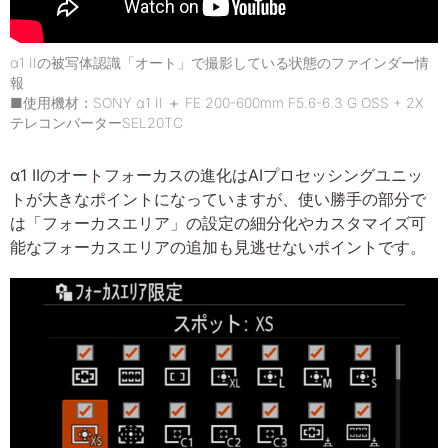
α1 IIの被写体認識「オート」で撮影している状態のファインダー情
報
■使用機材：SONY α1 II ＋ FE 200-600mm F5.6-6.3 G OSS + 2X
テレコンバーターSEL20TC
α1 IIのオートフォーカスの進化はAIプロセッシングユニッ
トが大きなポイントになっていますが、使い勝手の部分で
は「フォーカスエリア」の設定の細分化やカスタマイズ可
能なフォーカスエリアの追加も見逃せないポイントです。