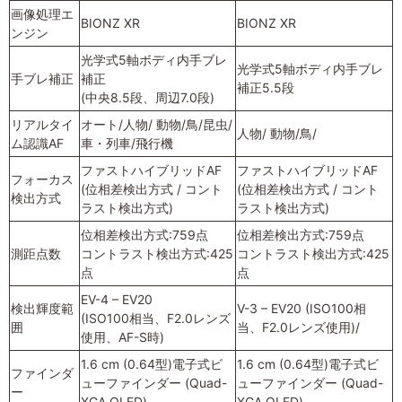
画像処理エ
BIONZ XR
BIONZ XR
ンジン
光学式5軸ボディ内手ブレ
光学式5軸ボディ内手ブレ
手ブレ補正
補正
補正5.5段
(中央8.5段、周辺7.0段)
リアルタイ
オート/人物/ 動物/鳥/昆虫/
人物/ 動物/鳥/
ム認識AF
車・列車/飛行機
ファストハイブリッドAF
ファストハイブリッドAF
フォーカス
(位相差検出方式 / コント
(位相差検出方式 / コント
検出方式
ラスト検出方式)
ラスト検出方式)
位相差検出方式:759点
位相差検出方式:759点
測距点数
コントラスト検出方式:425
コントラスト検出方式:425
点
点
EV-4 – EV20
検出輝度範
V-3 – EV20 (ISO100相
(ISO100相当、F2.0レンズ
囲
当、F2.0レンズ使用)/
使用、AF-S時)
1.6 cm (0.64型)電子式ビ
1.6 cm (0.64型)電子式ビ
ファインダ
ューファインダー (Quad-
ューファインダー (Quad-
ー
XGA OLED)
XGA OLED)