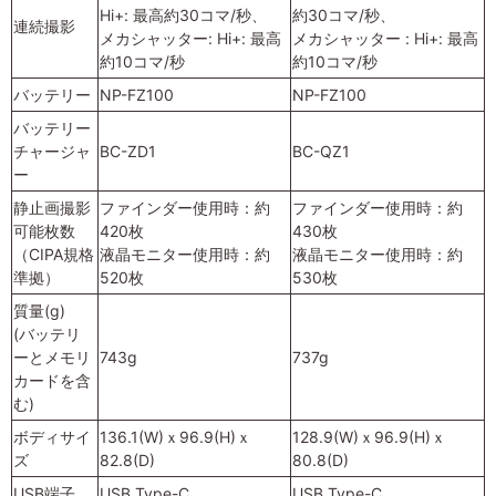
Hi+: 最高約30コマ/秒、
約30コマ/秒、
連続撮影
メカシャッター: Hi+: 最高
メカシャッター : Hi+: 最高
約10コマ/秒
約10コマ/秒
バッテリー
NP-FZ100
NP-FZ100
バッテリー
チャージャ
BC-ZD1
BC-QZ1
ー
静止画撮影
ファインダー使用時：約
ファインダー使用時：約
可能枚数
420枚
430枚
（CIPA規格
液晶モニター使用時：約
液晶モニター使用時：約
準拠）
520枚
530枚
質量(g)
(バッテリ
ーとメモリ
743g
737g
カードを含
む)
ボディサイ
136.1(W)ｘ96.9(H)ｘ
128.9(W)ｘ96.9(H)ｘ
ズ
82.8(D)
80.8(D)
USB端子
USB Type-C
USB Type-C