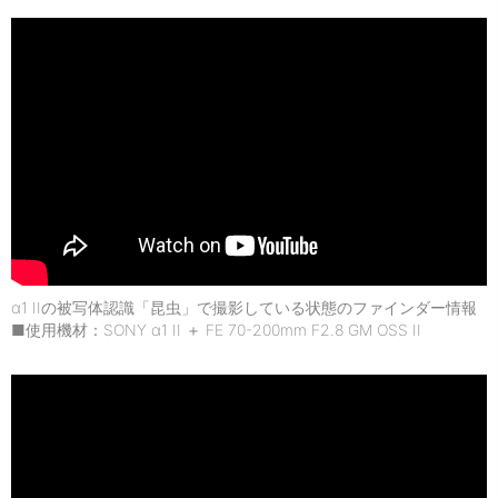
α1 IIの被写体認識「昆虫」で撮影している状態のファインダー情報
■使用機材：SONY α1 II ＋ FE 70-200mm F2.8 GM OSS II