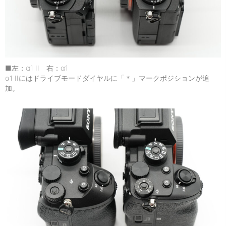
■左：α1 II 右：α1
α1 IIにはドライブモードダイヤルに「＊」マークポジションが追
加。