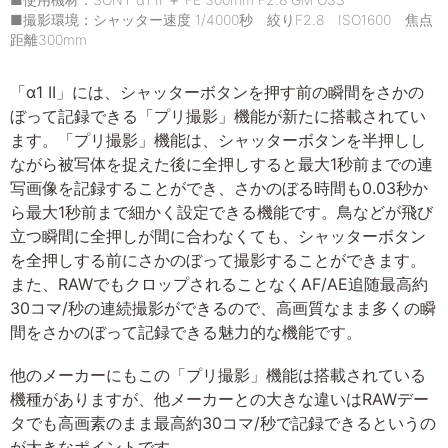
■撮影環境：シャッター速度 1/4000秒 絞りF2.8 ISO1600 焦点
距離300mm
「α1 II」には、シャッターボタンを押す前の瞬間をさかの
ぼって記録できる「プリ撮影」機能が新たに搭載されてい
ます。「プリ撮影」機能は、シャッターボタンを半押しし
ながら被写体を捉えた後に全押しすると最大1秒前までの連
写画像を記録することができ、さかのぼる時間も0.03秒か
ら最大1秒前まで細かく設定できる機能です。鳥などが飛び
立つ瞬間に全押しが間に合わなくても、シャッターボタン
を全押しする前にさかのぼって撮影することができます。
また、RAWでもクロップされることなくAF/AE追随最高約
30コマ/秒の連続撮影ができるので、高画質なまま多くの瞬
間をさかのぼって記録できる魅力的な機能です。
他のメーカーにもこの「プリ撮影」機能は搭載されている
機種がありますが、他メーカーとの大きな違いはRAWデー
タでも高画素のまま最高約30コマ/秒で記録できるというの
が大きなポイントです。