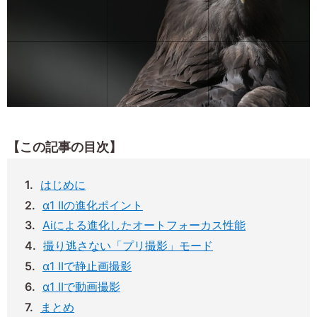
【この記事の目次】
はじめに
α1 IIの進化ポイント
Aiによる進化したオートフォーカス性能
撮り逃さない「プリ撮影」モード
α1 IIで静止画撮影
α1 IIで動画撮影
まとめ