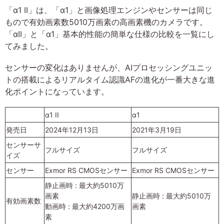
「α1 II」は、「α1」と画像処理エンジンやセンサーは同じ
もので有効画素数5010万画素の高画素機のカメラです。
「αII」と「α1」基本的性能の簡単な仕様の比較を一覧にし
てみました。
センサーの変化はありませんが、AIプロセッシングユニッ
トの搭載によるリアルタイム認識AFの進化が一番大きな進
化ポイントになっています。
α1 II
α1
発売日
2024年12月13日
2021年3月19日
センサーサ
フルサイズ
フルサイズ
イズ
センサー
Exmor RS CMOSセンサー
Exmor RS CMOSセンサー
静止画時 : 最大約5010万
画素
静止画時 : 最大約5010万
有効画素数
動画時 : 最大約4200万画
画素
素