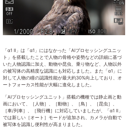
「α1 II」は「α1」にはなかった「AIプロセッシングユニッ
ト」を搭載したことで人物の骨格や姿勢などの詳細に基づ
いた人物認識に加え、動物や昆虫、乗り物など、人物以外
の被写体の高精度な認識にも対応しました。また「α1」に
対して人物の瞳の認識性能が最大約30%向上しており、オ
ートフォーカス性能が大幅に進化しました。
「AIプロセッシングユニット」搭載の機種では静止画と動
画において、［人物］、［動物］、［鳥］、［昆虫］、
［車/列車］、［飛行機］に対応していましたが、「α1 II」
では新しい［オート］モードが追加され、カメラが自動で
被写体を認識し便利性が高まりました。