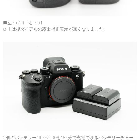
■左：α1 II 右：α1
α1 IIは後ダイアルの露出補正表示が無くなりました。
2個のバッテリーNP-FZ100を155分で充電できるバッテリーチャー