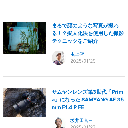
まるで顔のような写真が撮れ
る！？擬人化法を使用した撮影
テクニックをご紹介
虫上智
2025/01/29
サムヤンレンズ第3世代「Prim
a」になった SAMYANG AF 35
mm F1.4 P FE
坂井田富三
2025/01/27