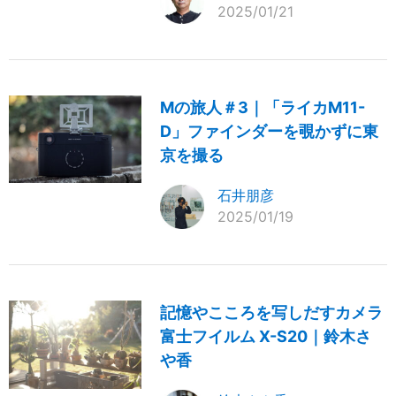
2025/01/21
Mの旅人＃3｜「ライカM11-
D」ファインダーを覗かずに東
京を撮る
石井朋彦
2025/01/19
記憶やこころを写しだすカメラ
富士フイルム X-S20｜鈴木さ
や香