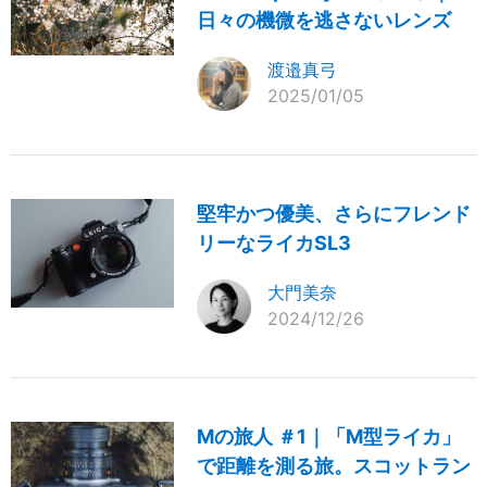
日々の機微を逃さないレンズ
渡邉真弓
2025/01/05
堅牢かつ優美、さらにフレンド
リーなライカSL3
大門美奈
2024/12/26
Mの旅人 ＃1｜「M型ライカ」
で距離を測る旅。スコットラン