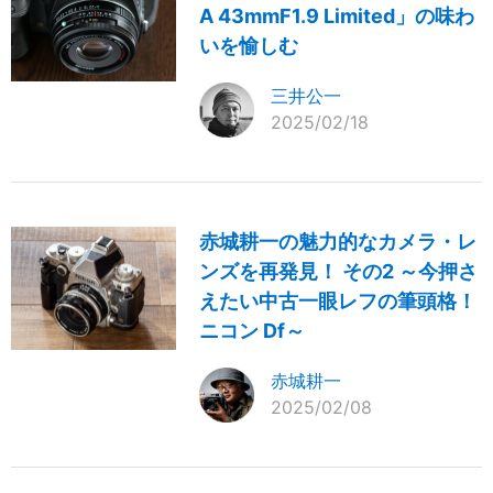
A 43mmF1.9 Limited」の味わ
いを愉しむ
三井公一
2025/02/18
赤城耕一の魅力的なカメラ・レ
ンズを再発見！ その2 ～今押さ
えたい中古一眼レフの筆頭格！
ニコン Df～
赤城耕一
2025/02/08