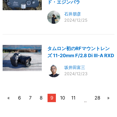
ド・エジンバラ
石井朋彦
2024/12/25
タムロン初のRFマウントレン
ズ 11-20mm F/2.8 Di III-A RXD
坂井田富三
2024/12/23
«
6
7
8
9
10
11
28
»
..