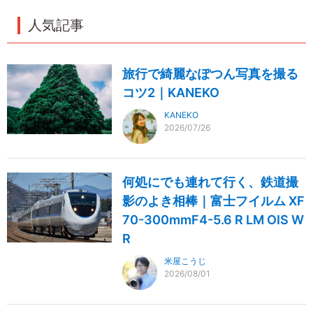
人気記事
旅行で綺麗なぽつん写真を撮る
コツ2｜KANEKO
KANEKO
2026/07/26
何処にでも連れて行く、鉄道撮
影のよき相棒｜富士フイルム XF
70-300mmF4-5.6 R LM OIS W
R
米屋こうじ
2026/08/01