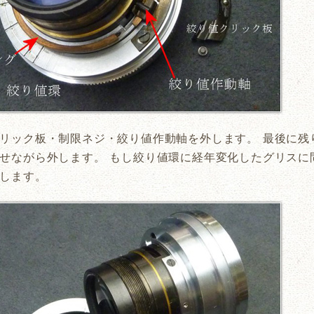
リック板・制限ネジ・絞り値作動軸を外します。 最後に残
せながら外します。 もし絞り値環に経年変化したグリスに
します。