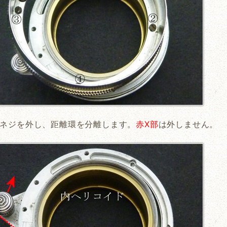
ネジを外し、距離環を分離します。
赤X部
は外しません。