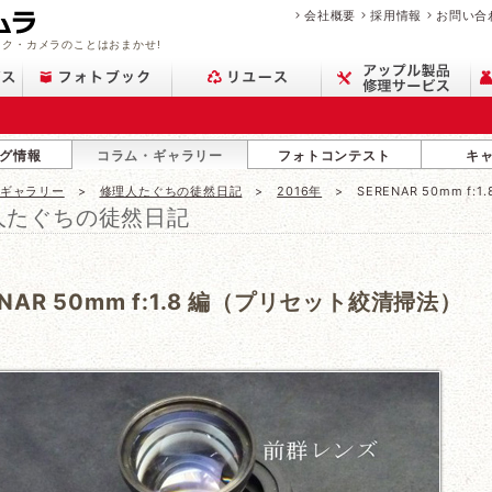
会社概要
採用情報
お問い合
ク・カメラのことはおまかせ!
グ情報
コラム・ギャラリー
フォトコンテスト
キ
・ギャラリー
修理人たぐちの徒然日記
2016年
SERENAR 50mm f
人たぐちの徒然日記
ENAR 50mm f:1.8 編（プリセット絞清掃法）