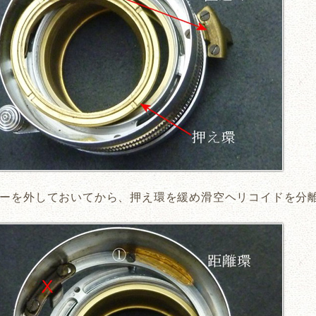
ーを外しておいてから、押え環を緩め滑空ヘリコイドを分