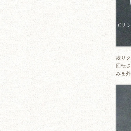
絞りク
回転さ
みを外