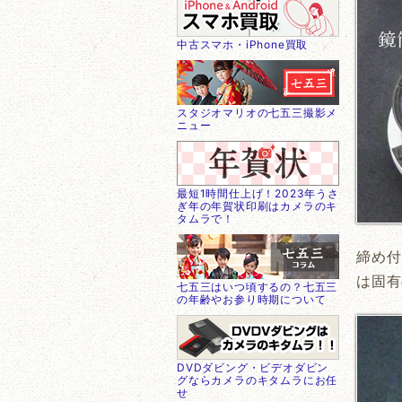
中古スマホ・iPhone買取
スタジオマリオの七五三撮影メ
ニュー
最短1時間仕上げ！2023年うさ
ぎ年の年賀状印刷はカメラのキ
タムラで！
締め付
は固有
七五三はいつ頃するの？七五三
の年齢やお参り時期について
DVDダビング・ビデオダビン
グならカメラのキタムラにお任
せ