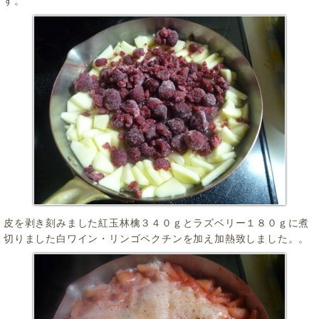
す。
皮を剥き刻みました紅玉林檎３４０ｇとラズベリー１８０ｇに煮
切りました白ワイン・リンゴペクチンを加え加熱致しました。。