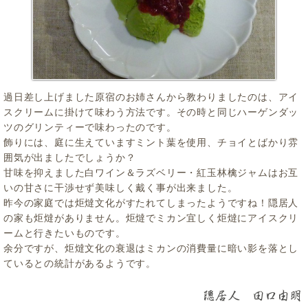
過日差し上げました原宿のお姉さんから教わりましたのは、アイ
スクリームに掛けて味わう方法です。その時と同じハーゲンダッ
ツのグリンティーで味わったのです。
飾りには、庭に生えていますミント葉を使用、チョイとばかり雰
囲気が出ましたでしょうか？
甘味を抑えました白ワイン＆ラズベリー・紅玉林檎ジャムはお互
いの甘さに干渉せず美味しく戴く事が出来ました。
昨今の家庭では炬燵文化がすたれてしまったようですね！隠居人
の家も炬燵がありません。炬燵でミカン宜しく炬燵にアイスクリ
ームと行きたいものです。
余分ですが、炬燵文化の衰退はミカンの消費量に暗い影を落とし
ているとの統計があるようです。