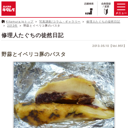
Kitamura.jpトップ
写真講座/コラム・ギャラリー
修理人たぐちの徒然日記
2013年
野蒜とイベリコ豚のパスタ
修理人たぐちの徒然日記
2013.05.10【Vol.951】
野蒜とイベリコ豚のパスタ